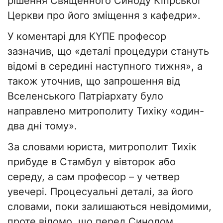
рішення Священного Синоду Кіпрської
Церкви про його зміщення з кафедри».
У коментарі для КΥΠΕ професор
зазначив, що «деталі процедури стануть
відомі в середині наступного тижня», а
також уточнив, що запрошення від
Вселенського Патріархату було
направлено митрополиту Тихіку «один-
два дні тому».
За словами юриста, митрополит Тихік
прибуде в Стамбул у вівторок або
середу, а сам професор – у четвер
увечері. Процесуальні деталі, за його
словами, поки залишаються невідомими,
проте відомо, що перед Синодом