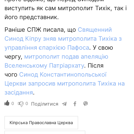
виступить як сам митрополит Тихік, так і
його представник.
Раніше СПЖ писала, що
Священний
Синод Кіпру зняв митрополита Тихіка з
управління єпархією Пафоса
. У свою
чергу,
митрополит подав апеляцію
Вселенському Патріархату
. Після
чого
Синод Константинопольської
Церкви запросив митрополита Тихіка на
засідання
.
0
0
Поділитися
Кіпрська Православна Церква