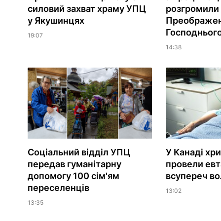
силовий захват храму УПЦ
розгромили
у Якушинцях
Преображе
Господньог
19:07
14:38
Соціальний відділ УПЦ
У Канаді хр
передав гуманітарну
провели евт
допомогу 100 сім'ям
всупереч вол
переселенців
13:02
13:35