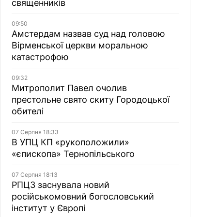
священників
09:50
Амстердам назвав суд над головою
Вірменської церкви моральною
катастрофою
09:32
Митрополит Павел очолив
престольне свято скиту Городоцької
обителі
07 Серпня 18:33
В УПЦ КП «рукоположили»
«єпископа» Тернопільського
07 Серпня 18:13
РПЦЗ заснувала новий
російськомовний богословський
інститут у Європі