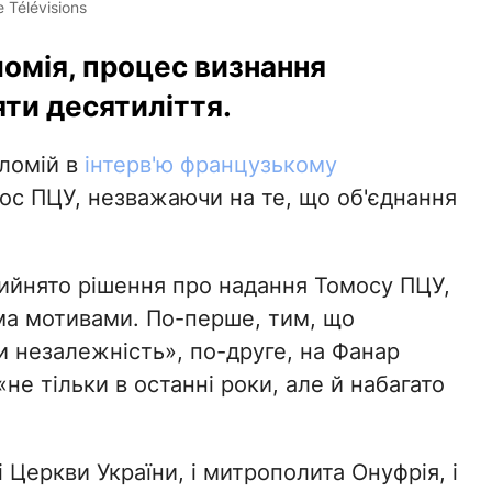
 Télévisions
омія, процес визнання
яти десятиліття.
ломій в
інтерв'ю французькому
мос ПЦУ, незважаючи на те, що об'єднання
рийнято рішення про надання Томосу ПЦУ,
ма мотивами. По-перше, тим, що
и незалежність», по-друге, на Фанар
не тільки в останні роки, але й набагато
 Церкви України, і митрополита Онуфрія, і