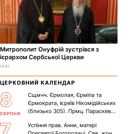
Митрополит Онуфрій зустрівся з
ієрархом Сербської Церкви
13:41
ЦЕРКОВНИЙ КАЛЕНДАР
8
Сщмчч. Єрмолая, Єрміпа та
Єрмократа, ієреїв Нікомідійських
(близько 305). Прмц. Параскеви
СЕРПНЯ
(138–161). Прп. Мойсея Угрина,
7
Успіння прав. Анни, матері
Печерського, в Ближніх...
Пресвятої Богородиці. Свв. жон