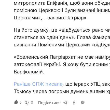
митрополита Епіфанія, щоб вони об'єдна
помісною Церквою і були визнані інш
Церквами», – заявив Патріарх.
На його думку, це «відбудеться рано чи
станеться за один день». Глава Фанара
визнання Помісними Церквами «відбуде
«Вселенський Патріархат не має намір
автокефалії Україні. Я хочу бути ясним
Варфоломій.
Раніше СПЖ писала
, що ієрарх УПЦ за
Томосу через погроми думенківцями хр
0
0
Поділитися