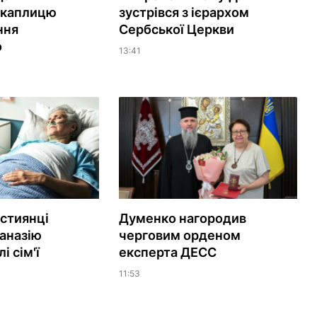
 каплицю
зустрівся з ієрархом
ння
Сербської Церкви
о
13:41
истиянці
Думенко нагородив
аназію
черговим орденом
і сім'ї
експерта ДЕСС
11:53