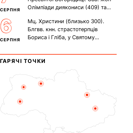
Олімпіади диякониси (409) та
СЕРПНЯ
Євпраксії діви, Тавенської (413).
6
Мц. Христини (близько 300).
Пам’ять V Вселенського...
Блгвв. кнн. страстотерпців
Бориса і Гліба, у Святому
СЕРПНЯ
Хрещенні Романа і Давида (1015).
Прп. Полікарпа, архімандрита...
ГАРЯЧІ ТОЧКИ