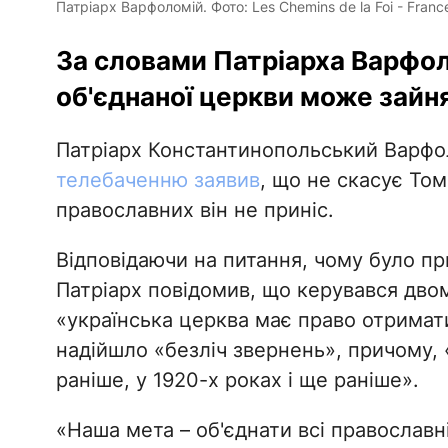
Патріарх Варфоломій. Фото: Les Chemins de la Foi - France
За словами Патріарха Варфол
об'єднаної церкви може зайн
Патріарх Константинопольський Варфо
телебаченню заявив
, що не скасує То
православних він не приніс.
Відповідаючи на питання, чому було п
Патріарх повідомив, що керувався дво
«українська церква має право отримат
надійшло «безліч звернень», причому, «
раніше, у 1920-х роках і ще раніше».
«Наша мета – об'єднати всі православні