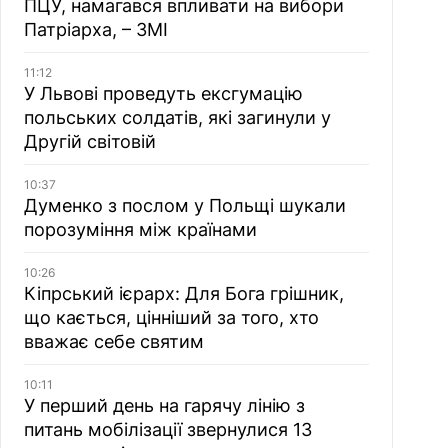
ПЦУ, намагався впливати на вибори
Патріарха, – ЗМІ
11:12
У Львові проведуть ексгумацію
польських солдатів, які загинули у
Другій світовій
10:37
Думенко з послом у Польщі шукали
порозуміння між країнами
10:26
Кіпрський ієрарх: Для Бога грішник,
що кається, цінніший за того, хто
вважає себе святим
10:11
У перший день на гарячу лінію з
питань мобілізації звернулися 13