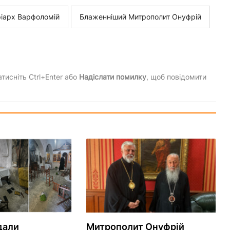
іарх Варфоломій
Блаженніший Митрополит Онуфрій
тисніть Ctrl+Enter або
Надіслати помилку
, щоб повідомити
дали
Митрополит Онуфрій