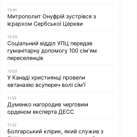
13:41
Митрополит Онуфрій зустрівся з
ієрархом Сербської Церкви
13:35
Соціальний відділ УПЦ передав
гуманітарну допомогу 100 сім'ям
переселенців
13:02
У Канаді християнці провели
евтаназію всупереч волі сім'ї
11:53
Думенко нагородив черговим
орденом експерта ДЕСС
11:32
Болгарський клірик, який служив з