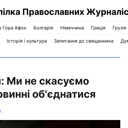
пілка Православних Журналіс
а Гора Афон
Болгарія
Німеччина
Греція
Грузія
Історія і культура
Запитання до священника
Ду
: Ми не скасуємо
овинні об'єднатися
Ж