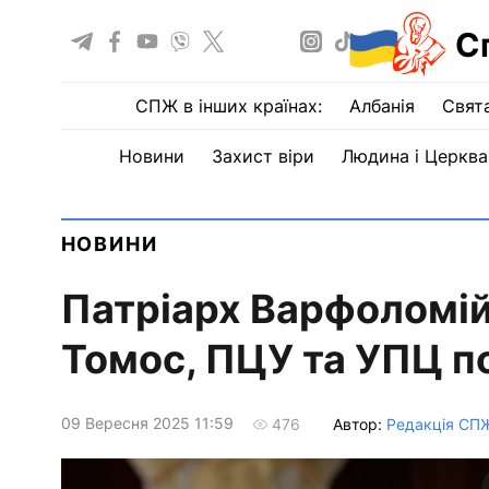
С
СПЖ в інших країнах:
Албанія
Свят
Новини
Захист віри
Людина і Церква
НОВИНИ
Патріарх Варфоломій
Томос, ПЦУ та УПЦ п
09 Вересня 2025 11:59
Автор:
Редакція СП
476