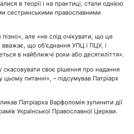
лися в теорії і на практиці, стали однією
ими сестринськими православними
 пізно», але «не слід очікувати, що це
 вважає, що об'єднання УПЦ і ПЦУ, і
ться в найближчі роки або десятиліття».
у скасовувати своє рішення про надання
 у цьому питанні», – підсумував Патріарх
кликав Патріарха Варфоломія зупинити дії
амів Української Православної Церкви.