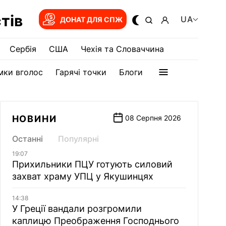
тів
UA
ДОНАТ ДЛЯ СПЖ
Сербія
США
Чехія та Словаччина
мки вголос
Гарячі точки
Блоги
НОВИНИ
08 Серпня 2026
Останні
Популярні
19:07
Прихильники ПЦУ готують силовий
захват храму УПЦ у Якушинцях
14:38
У Греції вандали розгромили
каплицю Преображення Господнього