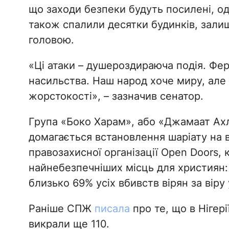
що заходи безпеки будуть посилені, од
також спалили десятки будинків, зали
головою.
«Ці атаки – душероздираюча подія. Фе
насильства. Наш народ хоче миру, але
жорстокості», – зазначив сенатор.
Група «Боко Харам», або «Джамаат Ахл
домагається встановлення шаріату на вс
правозахисної організації Open Doors,
найнебезпечніших місць для християн: 
близько 69% усіх вбивств вірян за віру у
Раніше СПЖ
писала
про те, що в Нігері
викрали ще 110.