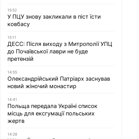
15:52
У ПЦУ знову закликали в піст їсти
ковбасу
15:11
ДЕСС: Після виходу з Митрополії УПЦ
до Почаївської лаври не буде
претензій
14:55
Олександрійський Патріарх заснував
новий жіночий монастир
14:41
Польща передала Україні список
місць для ексгумації польських
жертв
14:28