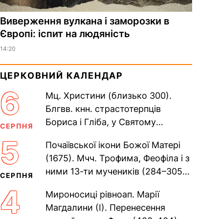
Виверження вулкана і заморозки в
Європі: іспит на людяність
14:20
ЦЕРКОВНИЙ КАЛЕНДАР
6
Мц. Христини (близько 300).
Блгвв. кнн. страстотерпців
Бориса і Гліба, у Святому
СЕРПНЯ
Хрещенні Романа і Давида (1015).
5
Почаївської ікони Божої Матері
Прп. Полікарпа, архімандрита...
(1675). Мчч. Трофима, Феофіла і з
ними 13-ти мучеників (284–305).
СЕРПНЯ
Сщмч. Аполлінарія, єп.
4
Мироносиці рівноап. Марії
Равенійського (близько 75)....
Магдалини (I). Перенесення