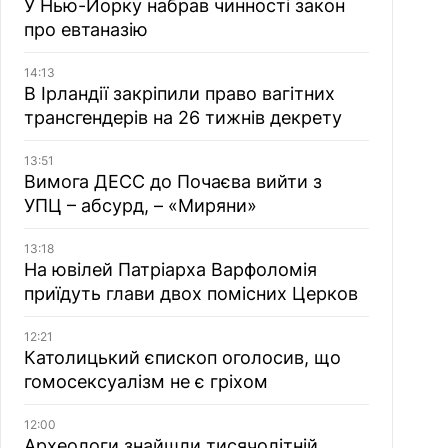
У Нью-Йорку набрав чинності закон
про евтаназію
14:13
В Ірландії закріпили право вагітних
трансгендерів на 26 тижнів декрету
13:51
Вимога ДЕСС до Почаєва вийти з
УПЦ – абсурд, – «Миряни»
13:18
На ювілей Патріарха Варфоломія
приїдуть глави двох помісних Церков
12:21
Католицький єпископ оголосив, що
гомосексуалізм не є гріхом
12:00
Археологи знайшли тисячолітній