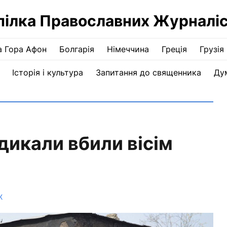
пілка Православних Журналіс
а Гора Афон
Болгарія
Німеччина
Греція
Грузія
Історія і культура
Запитання до священника
Ду
адикали вбили вісім
Ж