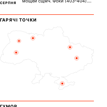
мощей сщмч. Фоки (403–404).
СЕРПНЯ
Прп. Корнилія Переяславського
(1693). Сщмч. Михаїла
ГАРЯЧІ ТОЧКИ
Накарякова...
ГУМОР