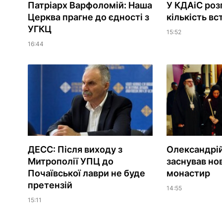
Патріарх Варфоломій: Наша
У КДАіС роз
Церква прагне до єдності з
кількість вс
УГКЦ
15:52
16:44
ДЕСС: Після виходу з
Олександрій
Митрополії УПЦ до
заснував но
Почаївської лаври не буде
монастир
претензій
14:55
15:11