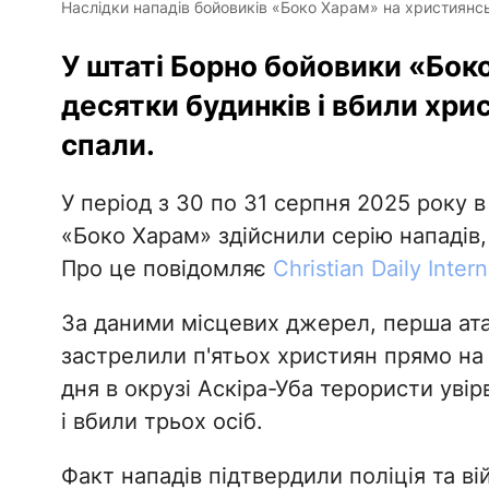
Наслідки нападів бойовиків «Боко Харам» на християнське
У штаті Борно бойовики «Боко
десятки будинків і вбили хр
спали.
У період з 30 по 31 серпня 2025 року 
«Боко Харам» здійснили серію нападів, в
Про це повідомляє
Christian Daily Intern
За даними місцевих джерел, перша атак
застрелили п'ятьох християн прямо на
дня в окрузі Аскіра-Уба терористи увір
і вбили трьох осіб.
Факт нападів підтвердили поліція та ві