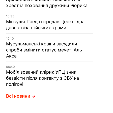
хрест із поховання дружини Рюрика
10:35
Мінкульт Греції передав Церкві два
давніх візантійських храми
10:10
Мусульманські країни засудили
спроби змінити статус мечеті Аль-
Акса
00:40
Мобілізований клірик УПЦ зник
безвісти після контакту з СБУ на
полігоні
Всі новини