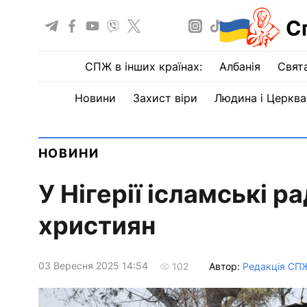
С
СПЖ в інших країнах:
Албанія
Свят
Новини
Захист віри
Людина і Церква
НОВИНИ
У Нігерії ісламські р
християн
03 Вересня 2025 14:54
Автор:
Редакція СП
102