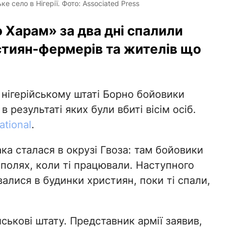
 село в Нігерії. Фото: Associated Press
 Харам» за два дні спалили
истиян-фермерів та жителів що
в нігерійському штаті Борно бойовики
 результаті яких були вбиті вісім осіб.
ational
.
а сталася в окрузі Гвоза: там бойовики
 полях, коли ті працювали. Наступного
валися в будинки християн, поки ті спали,
йськові штату. Представник армії заявив,