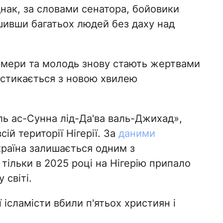
нак, за словами сенатора, бойовики
шивши багатьох людей без даху над
рмери та молодь знову стають жертвами
 стикається з новою хвилею
ь ас-Сунна лід-Да'ва валь-Джихад»,
ій території Нігерії. За
даними
 країна залишається одним з
тільки в 2025 році на Нігерію припало
 світі.
ї ісламісти вбили п'ятьох християн і