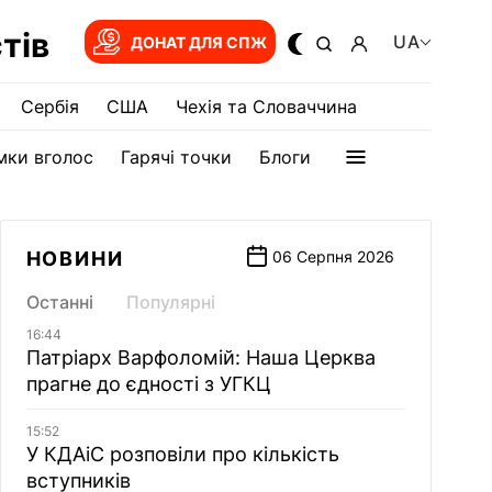
тів
UA
ДОНАТ ДЛЯ СПЖ
Сербія
США
Чехія та Словаччина
мки вголос
Гарячі точки
Блоги
НОВИНИ
06 Серпня 2026
Останні
Популярні
16:44
Патріарх Варфоломій: Наша Церква
прагне до єдності з УГКЦ
15:52
У КДАіС розповіли про кількість
вступників