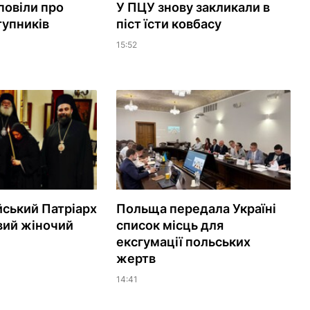
повіли про
У ПЦУ знову закликали в
тупників
піст їсти ковбасу
15:52
ський Патріарх
Польща передала Україні
вий жіночий
список місць для
ексгумації польських
жертв
14:41