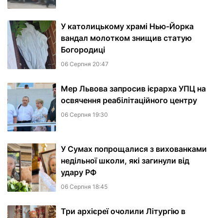
У католицькому храмі Нью-Йорка
вандал молотком знищив статую
Богородиці
06 Серпня 20:47
Мер Львова запросив ієрарха УПЦ на
освячення реабілітаційного центру
06 Серпня 19:30
У Сумах попрощалися з вихованками
недільної школи, які загинули від
удару РФ
06 Серпня 18:45
Три архієреї очолили Літургію в