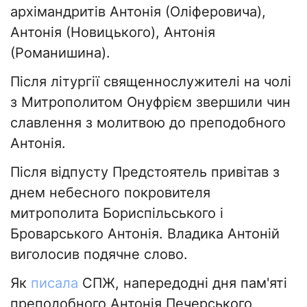
архімандритів Антонія (Оліферовича),
Антонія (Новицького), Антонія
(Романишина).
Після літургії священнослужителі на чолі
з Митрополитом Онуфрієм звершили чин
славлення з молитвою до преподобного
Антонія.
Після відпусту Предстоятель привітав з
днем небесного покровителя
митрополита Бориспільського і
Броварського Антонія. Владика Антоній
виголосив подячне слово.
Як
писала
СПЖ, напередодні дня пам'яті
преподобного Антонія Печерського