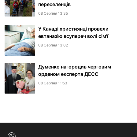
переселенців
08 Серпня 13:35
У Канаді християнці провели
евтаназію всупереч волі сім'ї
08 Серпня 13:02
Думенко нагородив черговим
орденом експерта ДЕСС
08 Серпня 11:53