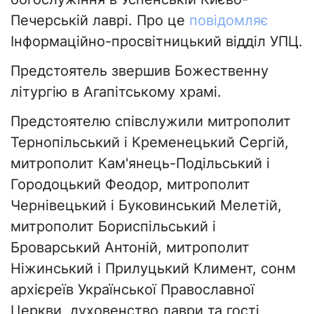
Печерській лаврі. Про це
повідомляє
Інформаційно-просвітницький відділ УПЦ.
Предстоятель звершив Божественну
літургію в Агапітському храмі.
Предстоятелю співслужили митрополит
Тернопільський і Кременецький Сергій,
митрополит Кам'янець-Подільський і
Городоцький Феодор, митрополит
Чернівецький і Буковинський Мелетій,
митрополит Бориспільський і
Броварський Антоній, митрополит
Ніжинський і Прилуцький Климент, сонм
архієреїв Української Православної
Церкви, духовенство лаври та гості