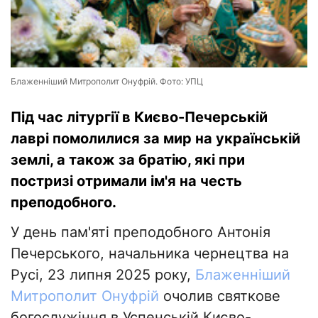
Блаженніший Митрополит Онуфрій. Фото: УПЦ
Під час літургії в Києво-Печерській
лаврі помолилися за мир на українській
землі, а також за братію, які при
постризі отримали ім'я на честь
преподобного.
У день пам'яті преподобного Антонія
Печерського, начальника чернецтва на
Русі, 23 липня 2025 року,
Блаженніший
Митрополит Онуфрій
очолив святкове
богослужіння в Успенській Києво-