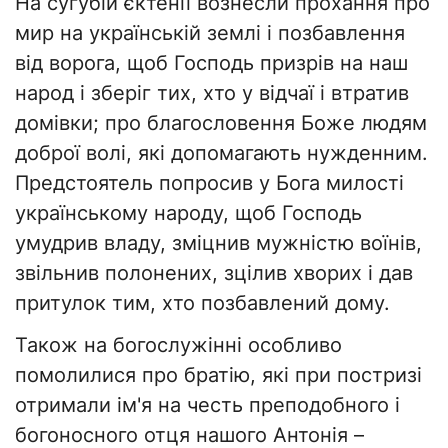
На сугубій єктенії вознесли прохання про
мир на українській землі і позбавлення
від ворога, щоб Господь призрів на наш
народ і зберіг тих, хто у відчаї і втратив
домівки; про благословення Боже людям
доброї волі, які допомагають нужденним.
Предстоятель попросив у Бога милості
українському народу, щоб Господь
умудрив владу, зміцнив мужністю воїнів,
звільнив полонених, зцілив хворих і дав
притулок тим, хто позбавлений дому.
Також на богослужінні особливо
помолилися про братію, які при постризі
отримали ім'я на честь преподобного і
богоносного отця нашого Антонія –