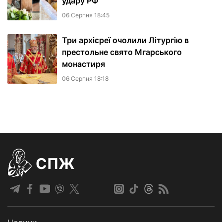
удару РФ
06 Серпня 18:45
Три архієреї очолили Літургію в
престольне свято Мгарського
монастиря
06 Серпня 18:18
СПЖ