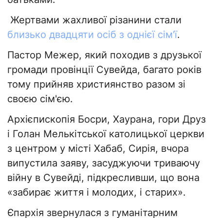
Жертвами жахливої різанини стали
близько двадцяти осіб з однієї сім'ї
.
Пастор Межер, який походив з друзької
громади провінції Сувейда, багато років
тому прийняв християнство разом зі
своєю сім'єю.
Архієпископія Босри, Хаурана, гори Друз
і Голан Мелькітської католицької церкви
з центром у місті Хабаб, Сирія, вчора
випустила заяву, засуджуючи триваючу
війну в Сувейді, підкресливши, що вона
«забирає життя і молодих, і старих».
Єпархія звернулася з гуманітарним