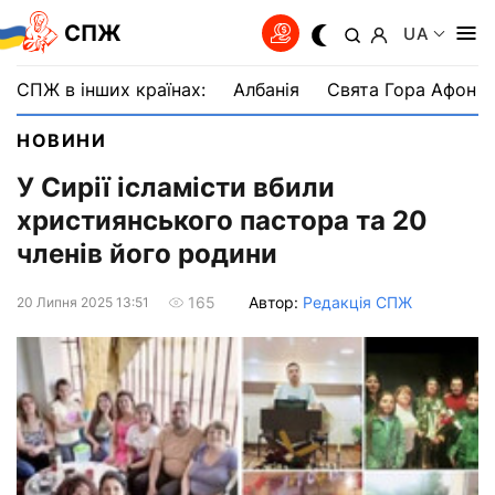
СПЖ
UA
СПЖ в інших країнах:
Албанія
Свята Гора Афон
НОВИНИ
У Сирії ісламісти вбили
християнського пастора та 20
членів його родини
Автор:
Редакція СПЖ
165
20 Липня 2025 13:51