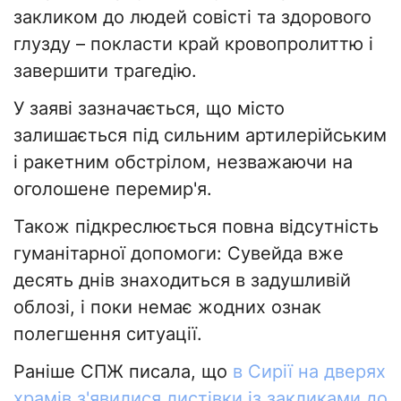
закликом до людей совісті та здорового
глузду – покласти край кровопролиттю і
завершити трагедію.
У заяві зазначається, що місто
залишається під сильним артилерійським
і ракетним обстрілом, незважаючи на
оголошене перемир'я.
Також підкреслюється повна відсутність
гуманітарної допомоги: Сувейда вже
десять днів знаходиться в задушливій
облозі, і поки немає жодних ознак
полегшення ситуації.
Раніше СПЖ писала, що
в Сирії на дверях
храмів з'явилися листівки із закликами до