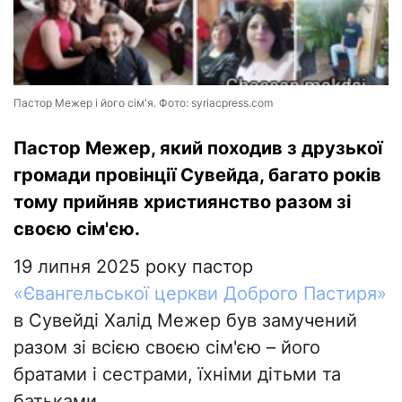
Пастор Межер і його сім'я. Фото: syriacpress.com
Пастор Межер, який походив з друзької
громади провінції Сувейда, багато років
тому прийняв християнство разом зі
своєю сім'єю.
19 липня 2025 року пастор
«Євангельської церкви Доброго Пастиря»
в Сувейді Халід Межер був замучений
разом зі всією своєю сім'єю – його
братами і сестрами, їхніми дітьми та
батьками.