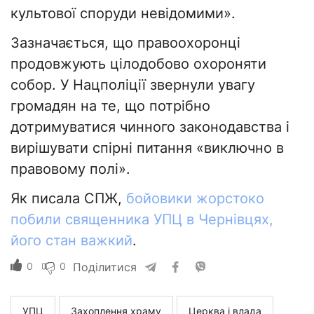
культової споруди невідомими».
Зазначається, що правоохоронці
продовжують цілодобово охороняти
собор. У Нацполіції звернули увагу
громадян на те, що потрібно
дотримуватися чинного законодавства і
вирішувати спірні питання «виключно в
правовому полі».
Як писала СПЖ,
бойовики жорстоко
побили священника УПЦ в Чернівцях,
його стан важкий
.
0
0
Поділитися
УПЦ
Захоплення храму
Церква і влада