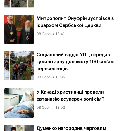
Митрополит Онуфрій зустрівся з
ієрархом Сербської Церкви
08 Серпня 13:41
Соціальний відділ УПЦ передав
гуманітарну допомогу 100 сім'ям
переселенців
08 Серпня 13:35
У Канаді християнці провели
евтаназію всупереч волі сім'ї
08 Серпня 13:02
Думенко нагородив черговим