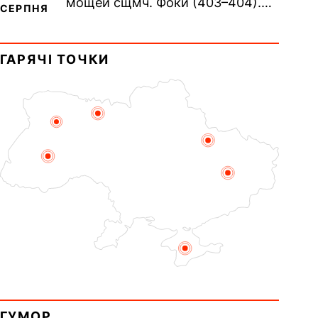
мощей сщмч. Фоки (403–404).
СЕРПНЯ
Прп. Корнилія Переяславського
(1693). Сщмч. Михаїла
ГАРЯЧІ ТОЧКИ
Накарякова...
ГУМОР