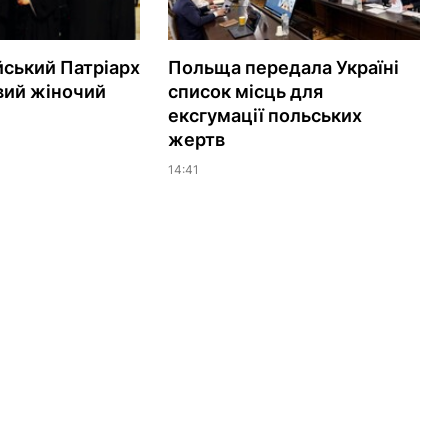
ський Патріарх
Польща передала Україні
вий жіночий
список місць для
ексгумації польських
жертв
14:41