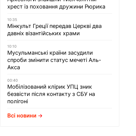
хрест із поховання дружини Рюрика
10:35
Мінкульт Греції передав Церкві два
давніх візантійських храми
10:10
Мусульманські країни засудили
спроби змінити статус мечеті Аль-
Акса
00:40
Мобілізований клірик УПЦ зник
безвісти після контакту з СБУ на
полігоні
Всі новини