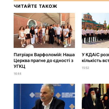
ЧИТАЙТЕ ТАКОЖ
Патріарх Варфоломій: Наша
У КДАіС роз
Церква прагне до єдності з
кількість вс
УГКЦ
15:52
16:44