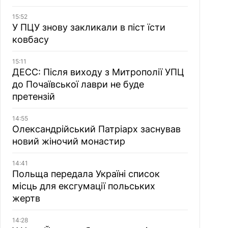
15:52
У ПЦУ знову закликали в піст їсти
ковбасу
15:11
ДЕСС: Після виходу з Митрополії УПЦ
до Почаївської лаври не буде
претензій
14:55
Олександрійський Патріарх заснував
новий жіночий монастир
14:41
Польща передала Україні список
місць для ексгумації польських
жертв
14:28