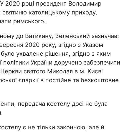
. У 2020 році президент Володимир
и святиню католицькому приходу,
папи римського.
аному до Ватикану, Зеленський зазначав:
вересня 2020 року, згідно з Указом
 було ухвалене рішення, згідно з яким
ї політики України доручено забезпечити
Церкви святого Миколая в м. Києві
ької єпархії в постійне та безкоштовне
енти, передача костелу досі не була
.
остелу є не тільки законною, але й