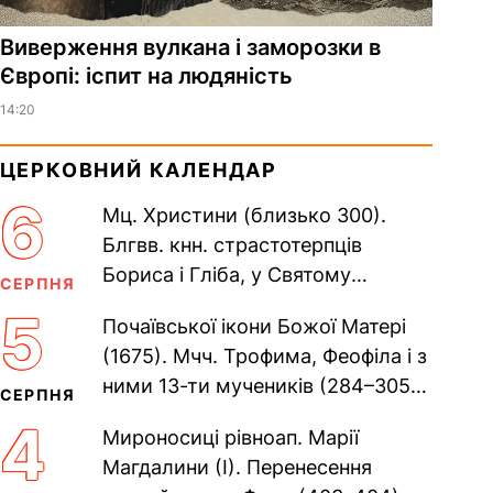
Виверження вулкана і заморозки в
Європі: іспит на людяність
14:20
ЦЕРКОВНИЙ КАЛЕНДАР
6
Мц. Христини (близько 300).
Блгвв. кнн. страстотерпців
Бориса і Гліба, у Святому
СЕРПНЯ
Хрещенні Романа і Давида (1015).
5
Почаївської ікони Божої Матері
Прп. Полікарпа, архімандрита...
(1675). Мчч. Трофима, Феофіла і з
ними 13-ти мучеників (284–305).
СЕРПНЯ
Сщмч. Аполлінарія, єп.
4
Мироносиці рівноап. Марії
Равенійського (близько 75)....
Магдалини (I). Перенесення