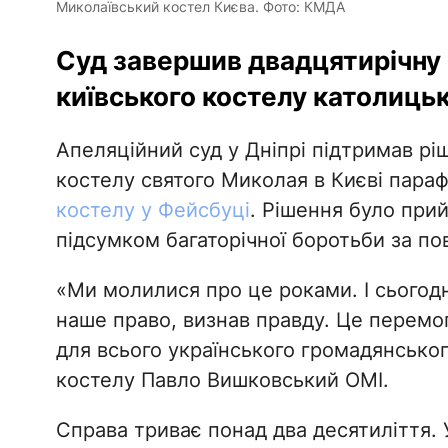
Миколаївський костел Києва. Фото: КМДА
Суд завершив двадцятирічну 
київського костелу католицьк
Апеляційний суд у Дніпрі підтримав рі
костелу святого Миколая в Києві параф
костелу у Фейсбуці
. Рішення було прий
підсумком багаторічної боротьби за по
«Ми молилися про це роками. І сьогод
наше право, визнав правду. Це перемог
для всього українського громадянськог
костелу Павло Вишковський OMI.
Справа триває понад два десятиліття.