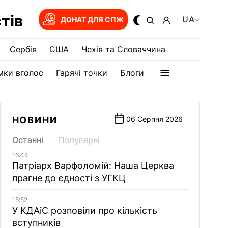
тів
UA
ДОНАТ ДЛЯ СПЖ
Сербія
США
Чехія та Словаччина
мки вголос
Гарячі точки
Блоги
НОВИНИ
06 Серпня 2026
Останні
Популярні
16:44
Патріарх Варфоломій: Наша Церква
прагне до єдності з УГКЦ
15:52
У КДАіС розповіли про кількість
вступників