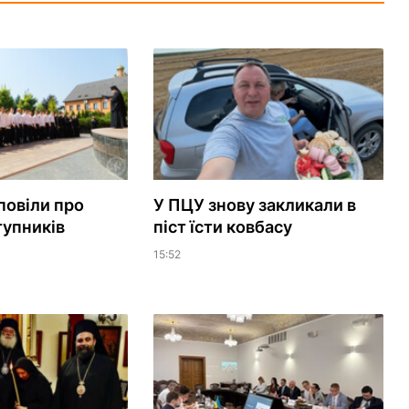
повіли про
У ПЦУ знову закликали в
тупників
піст їсти ковбасу
15:52