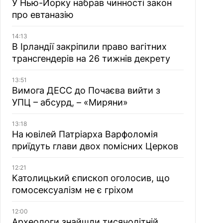
У Нью-Йорку набрав чинності закон
про евтаназію
14:13
В Ірландії закріпили право вагітних
трансгендерів на 26 тижнів декрету
13:51
Вимога ДЕСС до Почаєва вийти з
УПЦ – абсурд, – «Миряни»
13:18
На ювілей Патріарха Варфоломія
приїдуть глави двох помісних Церков
12:21
Католицький єпископ оголосив, що
гомосексуалізм не є гріхом
12:00
Археологи знайшли тисячолітній