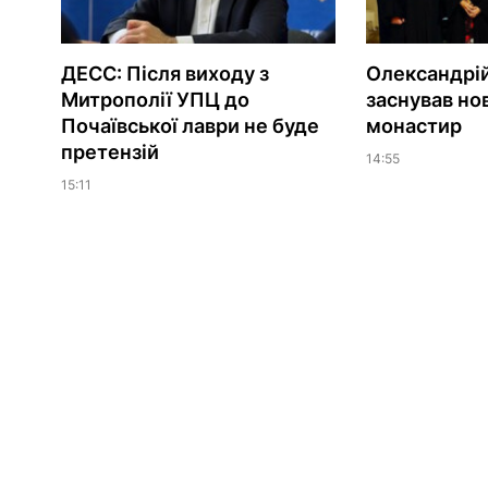
ДЕСС: Після виходу з
Олександрій
Митрополії УПЦ до
заснував но
Почаївської лаври не буде
монастир
претензій
14:55
15:11