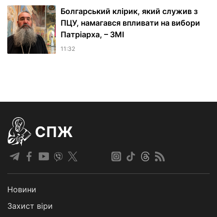
Болгарський клірик, який служив з
ПЦУ, намагався впливати на вибори
Патріарха, – ЗМІ
11:32
СПЖ
Новини
Захист віри