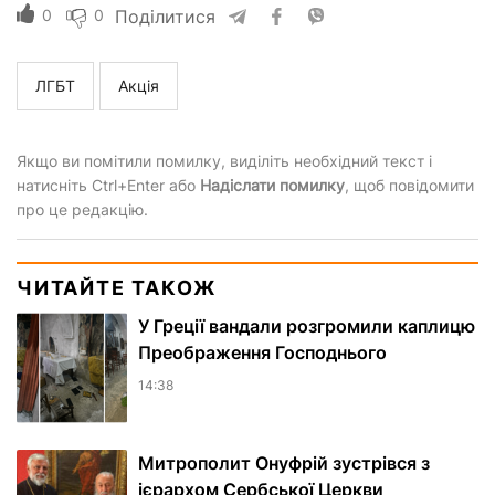
0
0
Поділитися
ЛГБТ
Акція
Якщо ви помітили помилку, виділіть необхідний текст і
натисніть Ctrl+Enter або
Надіслати помилку
, щоб повідомити
про це редакцію.
ЧИТАЙТЕ ТАКОЖ
У Греції вандали розгромили каплицю
Преображення Господнього
14:38
Митрополит Онуфрій зустрівся з
ієрархом Сербської Церкви