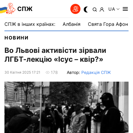
СПЖ
UA
СПЖ в інших країнах:
Албанія
Свята Гора Афон
НОВИНИ
Во Львові активісти зірвали
ЛГБТ-лекцію «Ісус – квір?»
Автор:
Редакція СПЖ
178
30 Квiтня 2025 17:21