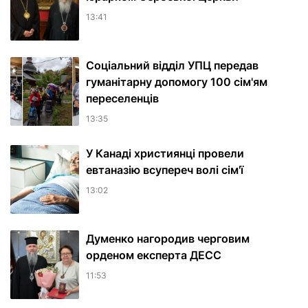
13:41
Соціальний відділ УПЦ передав
гуманітарну допомогу 100 сім'ям
переселенців
13:35
У Канаді християнці провели
евтаназію всупереч волі сім'ї
13:02
Думенко нагородив черговим
орденом експерта ДЕСС
11:53