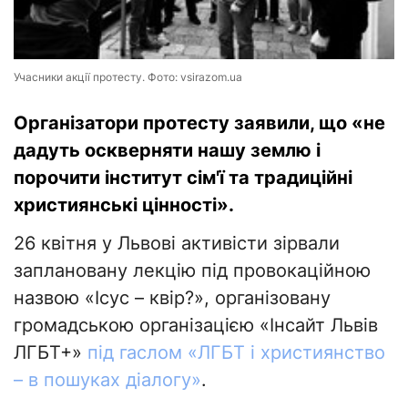
Учасники акції протесту. Фото: vsirazom.ua
Організатори протесту заявили, що «не
дадуть оскверняти нашу землю і
порочити інститут сім'ї та традиційні
християнські цінності».
26 квітня у Львові активісти зірвали
заплановану лекцію під провокаційною
назвою «Ісус – квір?», організовану
громадською організацією «Інсайт Львів
ЛГБТ+»
під гаслом «ЛГБТ і християнство
– в пошуках діалогу»
.