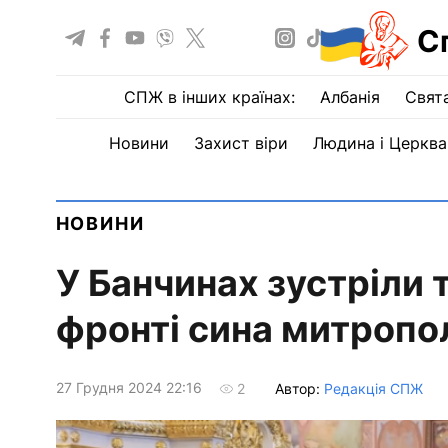
С
СПЖ в інших країнах:
Албанія
Свят
Новини
Захист віри
Людина і Церква
НОВИНИ
У Банчинах зустріли т
фронті сина митропо
27 Грудня 2024 22:16
Автор:
Редакція СПЖ
2