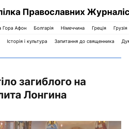
пілка Православних Журналіс
а Гора Афон
Болгарія
Німеччина
Греція
Грузія
Історія і культура
Запитання до священника
Ду
іло загиблого на
лита Лонгина