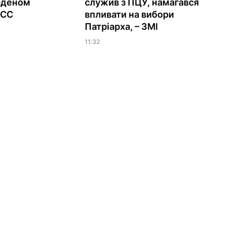
рденом
служив з ПЦУ, намагався
ЕСС
впливати на вибори
Патріарха, – ЗМІ
11:32