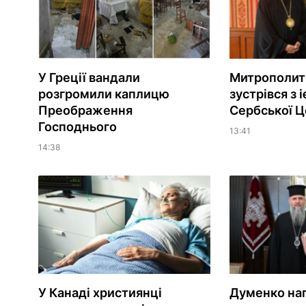
У Греції вандали
Митрополит
розгромили каплицю
зустрівся з 
Преображення
Сербської Ц
Господнього
13:41
14:38
У Канаді християнці
Думенко на