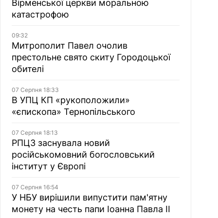
Вірменської церкви моральною
катастрофою
09:32
Митрополит Павел очолив
престольне свято скиту Городоцької
обителі
07 Серпня 18:33
В УПЦ КП «рукоположили»
«єпископа» Тернопільського
07 Серпня 18:13
РПЦЗ заснувала новий
російськомовний богословський
інститут у Європі
07 Серпня 16:54
У НБУ вирішили випустити пам'ятну
монету на честь папи Іоанна Павла II