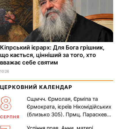
Кіпрський ієрарх: Для Бога грішник,
що кається, цінніший за того, хто
вважає себе святим
10:26
ЦЕРКОВНИЙ КАЛЕНДАР
8
Сщмчч. Єрмолая, Єрміпа та
Єрмократа, ієреїв Нікомідійських
(близько 305). Прмц. Параскеви
СЕРПНЯ
(138–161). Прп. Мойсея Угрина,
Успіння прав. Анни, матері