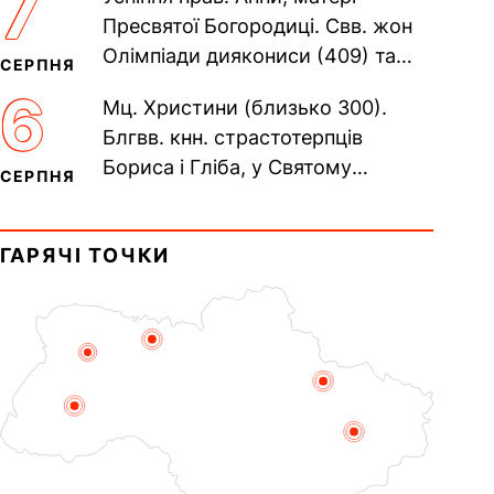
7
Печерського, в Ближніх...
Пресвятої Богородиці. Свв. жон
Олімпіади диякониси (409) та
СЕРПНЯ
Євпраксії діви, Тавенської (413).
6
Мц. Христини (близько 300).
Пам’ять V Вселенського...
Блгвв. кнн. страстотерпців
Бориса і Гліба, у Святому
СЕРПНЯ
Хрещенні Романа і Давида (1015).
Прп. Полікарпа, архімандрита...
ГАРЯЧІ ТОЧКИ