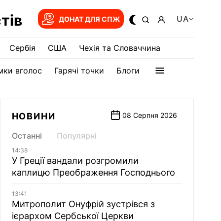
тів
UA
ДОНАТ ДЛЯ СПЖ
Сербія
США
Чехія та Словаччина
мки вголос
Гарячі точки
Блоги
НОВИНИ
08 Серпня 2026
Останні
Популярні
14:38
У Греції вандали розгромили
каплицю Преображення Господнього
13:41
Митрополит Онуфрій зустрівся з
ієрархом Сербської Церкви