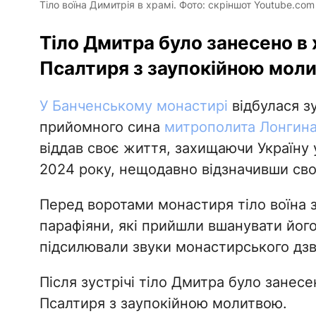
Тіло воїна Димитрія в храмі. Фото: скріншот Youtube.com
Тіло Дмитра було занесено в 
Псалтиря з заупокійною мол
У Банченському монастирі
відбулася зу
прийомного сина
митрополита Лонгина
віддав своє життя, захищаючи Україну у
2024 року, нещодавно відзначивши сво
Перед воротами монастиря тіло воїна з
парафіяни, які прийшли вшанувати його
підсилювали звуки монастирського дзв
Після зустрічі тіло Дмитра було занес
Псалтиря з заупокійною молитвою.