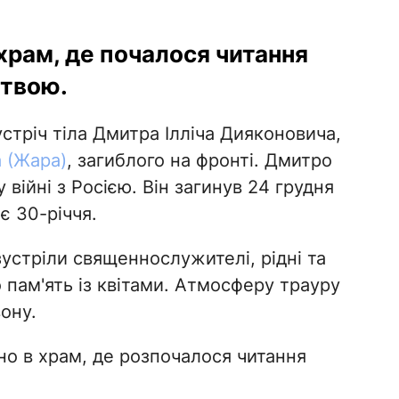
храм, де почалося читання
итвою.
стріч тіла Дмитра Ілліча Дияконовича,
 (Жара)
, загиблого на фронті. Дмитро
 війні з Росією. Він загинув 24 грудня
є 30-річчя.
устріли священнослужителі, рідні та
 пам'ять із квітами. Атмосферу трауру
ону.
ено в храм, де розпочалося читання