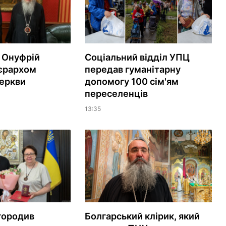
 Онуфрій
Соціальний відділ УПЦ
ієрархом
передав гуманітарну
еркви
допомогу 100 сім'ям
переселенців
13:35
городив
Болгарський клірик, який