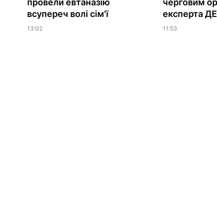
провели евтаназію
черговим о
всупереч волі сім'ї
експерта Д
13:02
11:53