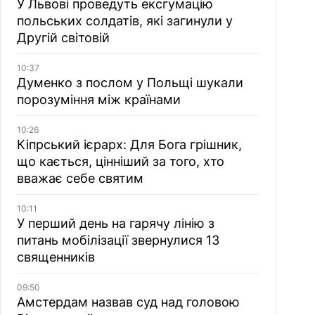
У Львові проведуть ексгумацію
польських солдатів, які загинули у
Другій світовій
10:37
Думенко з послом у Польщі шукали
порозуміння між країнами
10:26
Кіпрський ієрарх: Для Бога грішник,
що кається, цінніший за того, хто
вважає себе святим
10:11
У перший день на гарячу лінію з
питань мобілізації звернулися 13
священників
09:50
Амстердам назвав суд над головою