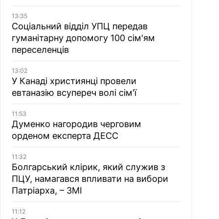
13:35
Соціальний відділ УПЦ передав
гуманітарну допомогу 100 сім'ям
переселенців
13:02
У Канаді християнці провели
евтаназію всупереч волі сім'ї
11:53
Думенко нагородив черговим
орденом експерта ДЕСС
11:32
Болгарський клірик, який служив з
ПЦУ, намагався впливати на вибори
Патріарха, – ЗМІ
11:12