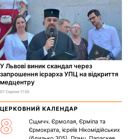
У Львові виник скандал через
запрошення ієрарха УПЦ на відкриття
медцентру
07 Серпня 11:55
ЦЕРКОВНИЙ КАЛЕНДАР
8
Сщмчч. Єрмолая, Єрміпа та
Єрмократа, ієреїв Нікомідійських
(близько 305). Прмц. Параскеви