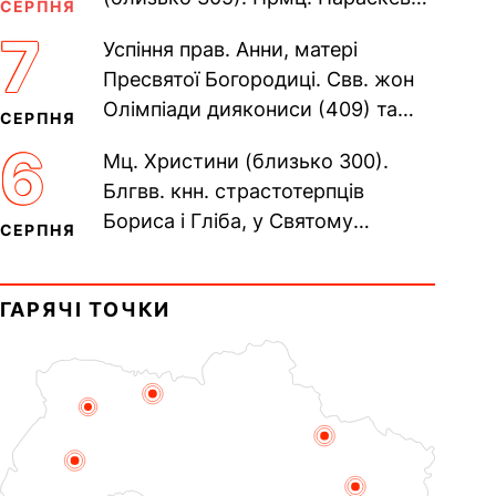
СЕРПНЯ
(138–161). Прп. Мойсея Угрина,
7
Успіння прав. Анни, матері
Печерського, в Ближніх...
Пресвятої Богородиці. Свв. жон
Олімпіади диякониси (409) та
СЕРПНЯ
Євпраксії діви, Тавенської (413).
6
Мц. Христини (близько 300).
Пам’ять V Вселенського...
Блгвв. кнн. страстотерпців
Бориса і Гліба, у Святому
СЕРПНЯ
Хрещенні Романа і Давида (1015).
Прп. Полікарпа, архімандрита...
ГАРЯЧІ ТОЧКИ