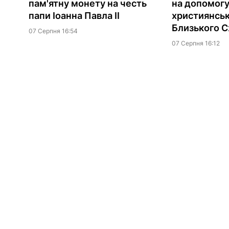
пам'ятну монету на честь
на допомог
папи Іоанна Павла II
християнсь
Близького С
07 Серпня 16:54
07 Серпня 16:12