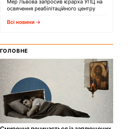
Мер Львова запросив ієрарха УПЦ на
освячення реабілітаційного центру
Всі новини
ГОЛОВНЕ
Смирення починається із заплющених