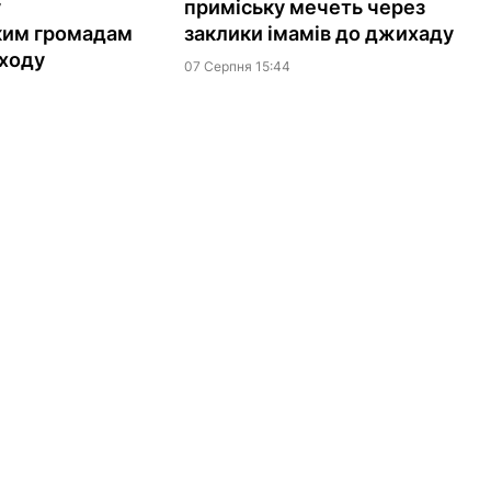
у
приміську мечеть через
ким громадам
заклики імамів до джихаду
ходу
07 Серпня 15:44