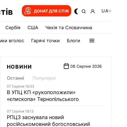
тів
UA
ДОНАТ ДЛЯ СПЖ
Сербія
США
Чехія та Словаччина
мки вголос
Гарячі точки
Блоги
НОВИНИ
08 Серпня 2026
Останні
Популярні
07 Серпня 18:33
В УПЦ КП «рукоположили»
«єпископа» Тернопільського
07 Серпня 18:13
РПЦЗ заснувала новий
російськомовний богословський