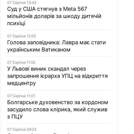
07 Серпня 13:43
Суд у США стягнув з Meta 567
мільйонів доларів за шкоду дитячій
психіці
07 Серпня 12:05
Голова заповідника: Лавра має стати
українським Ватиканом
07 Серпня 11:55
У Львові виник скандал через
запрошення ієрарха УПЦ на відкриття
медцентру
07 Серпня 11:01
Болгарське духовенство за кордоном
засудило слова клірика, який служив
з ПЦУ
07 Серпня 09:23