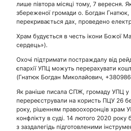
лише півтора місяці тому, 7 вересня. 
збереженої громади о. Богдан Гнатюк, 
перекривається дах, проведено електр
Храм будується в честь ікони Божої М
сердець»).
Охочі підтримати постраждалу від ре
єпархії УПЦ можуть перерахувати кошт
(Гнатюк Богдан Миколайович, +380986
Як раніше писала СПЖ, громаду УПЦ у
перереєстрували на користь ПЦУ 26 бер
року, рішенням правоохоронців храм УП
конфлікту в суді. 14 лютого 2020 року
з заздалегідь підготовленими інструме