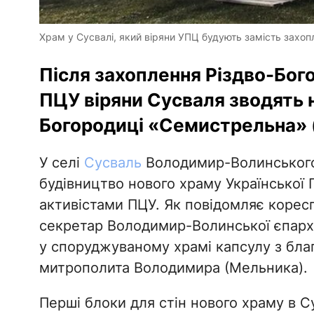
Храм у Сусвалі, який віряни УПЦ будують замість захоп
Після захоплення Різдво-Бог
ПЦУ віряни Сусваля зводять н
Богородиці «Семистрельна» 
У селі
Сусваль
Володимир-Волинського 
будівництво нового храму Української
активістами ПЦУ. Як повідомляє корес
секретар Володимир-Волинської єпархі
у споруджуваному храмі капсулу з бла
митрополита Володимира (Мельника).
Перші блоки для стін нового храму в С