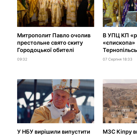
Митрополит Павло очолив
В УПЦ КП «
престольне свято скиту
«єпископа»
Городоцької обителі
Тернопільсь
09:32
07 Серпня 18:33
У НБУ вирішили випустити
МЗС Кіпру в