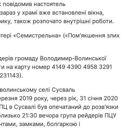
Як повідомив настоятель
зараз у храмі вже встановлені вікна,
ику, також розпочато внутрішні роботи.
атері «Семистрельна» («Пом'якшення злих
йдерів громаду Володимир-Волинської
и на карту номер 4149 4390 4958 3291
231143).
 волинському селі Сусваль
езня 2019 року, через рік, 31 січня 2020
Ц в Сусвалі був опечатаний до розв'язки
 близько 21:30 вечора група рейдерів ПЦУ
нтами, замками, болгаркою і