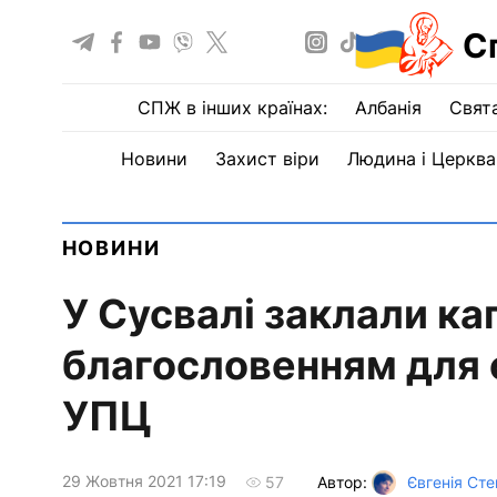
С
СПЖ в інших країнах:
Албанія
Свят
Новини
Захист віри
Людина і Церква
НОВИНИ
У Сусвалі заклали ка
благословенням для
УПЦ
29 Жовтня 2021 17:19
Автор:
Євгенія Ст
57