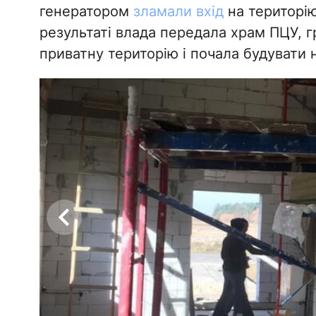
генератором
зламали вхід
на територію
результаті влада передала храм ПЦУ, 
приватну територію і почала будувати 