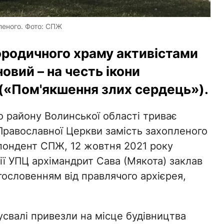
леного. Фото: СПЖ
ородичного храму активістами
овий – на честь ікони
(«Пом'якшення злих сердець»).
району Волинської області триває
 Православної Церкви замість захопленого
пондент СПЖ, 12 жовтня 2021 року
ї УПЦ архімандрит Сава (Мякота) заклав
гословенням від правлячого архієрея,
усвалі привезли на місце будівництва