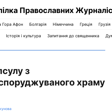
пілка Православних Журналіс
а Гора Афон
Болгарія
Німеччина
Греція
Грузія
Історія і культура
Запитання до священника
Ду
псулу з
 споруджуваного храму
екунова