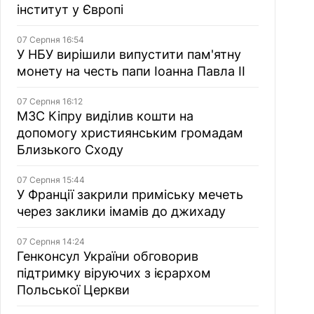
інститут у Європі
07 Серпня 16:54
У НБУ вирішили випустити пам'ятну
монету на честь папи Іоанна Павла II
07 Серпня 16:12
МЗС Кіпру виділив кошти на
допомогу християнським громадам
Близького Сходу
07 Серпня 15:44
У Франції закрили приміську мечеть
через заклики імамів до джихаду
07 Серпня 14:24
Генконсул України обговорив
підтримку віруючих з ієрархом
Польської Церкви