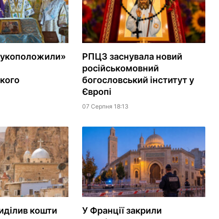
рукоположили»
РПЦЗ заснувала новий
російськомовний
кого
богословський інститут у
Європі
07 Серпня 18:13
иділив кошти
У Франції закрили