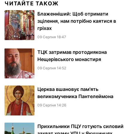
ЧИТАЙТЕ ТАКОЖ
Блаженніший: Щоб отримати
зцілення, нам потрібно каятися в
гріхах
09 Серпня 18:47
ТЦК затримав протодиякона
Нещерівського монастиря
09 Серпня 14:52
Церква вшановує пам'ять
великомученика Пантелеймона
09 Серпня 14:26
Прихильники ПЦУ готують силовий
захват храму УПЦ у Якушинцях