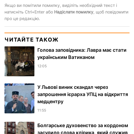
Якщо ви помітили помилку, виділіть необхідний текст і
натисніть Ctrl+Enter або
Надіслати помилку
, щоб повідомити
про це редакцію.
ЧИТАЙТЕ ТАКОЖ
Голова заповідника: Лавра має стати
українським Ватиканом
12:05
У Львові виник скандал через
запрошення ієрарха УПЦ на відкриття
медцентру
11:55
Болгарське духовенство за кордоном
засудило слова клірика, який служив