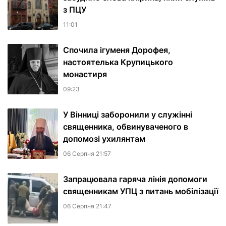
з ПЦУ
11:01
Спочила ігуменя Дорофея,
настоятелька Крупицького
монастиря
09:23
У Вінниці заборонили у служінні
священника, обвинуваченого в
допомозі ухилянтам
06 Серпня 21:57
Запрацювала гаряча лінія допомоги
священникам УПЦ з питань мобілізації
06 Серпня 21:47