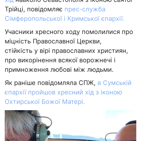
Трійці, повідомляє
прес-служба
Сімферопольської і Кримської єпархії.
Учасники хресного ходу помолилися про
міцність Православної Церкви,
стійкість у вірі православних християн,
про викорінення всякої ворожнечі і
примноження любові між людьми.
Як раніше повідомляла СПЖ,
в Сумській
єпархії пройшов хресний хід з іконою
Охтирської Божої Матері.