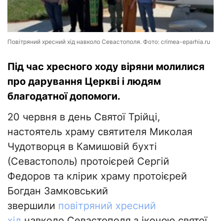
Повітряний хресний хід навколо Севастополя. Фото: crimea-eparhia.ru
Під час хресного ходу віряни молилися
про дарування Церкві і людям
благодатної допомоги.
20 червня в день Святої Трійці,
настоятель храму святителя Миколая
Чудотворця в Камишовій бухті
(Севастополь) протоієрей Сергій
Федоров та клірик храму протоієрей
Богдан Замковський
звершили
повітряний хресний
хід
навколо Севастополя з іконою святої