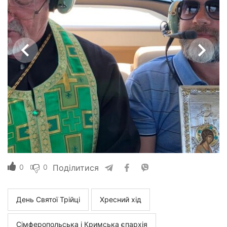
0
0
Поділитися
День Святої Трійці
Хресний хід
Сімферопольська і Кримська єпархія