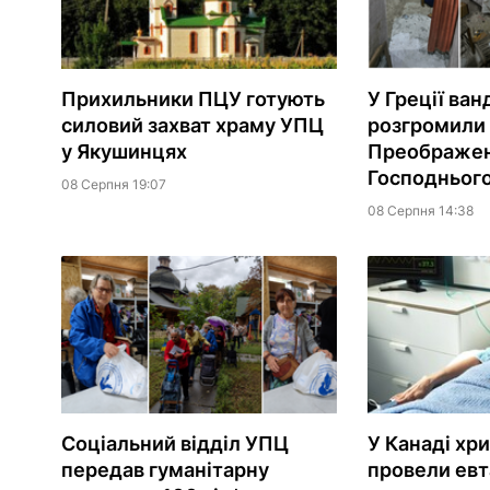
Прихильники ПЦУ готують
У Греції ван
силовий захват храму УПЦ
розгромили
у Якушинцях
Преображе
Господньог
08 Серпня 19:07
08 Серпня 14:38
Соціальний відділ УПЦ
У Канаді хр
передав гуманітарну
провели евт