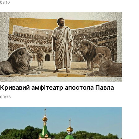
08:10
​Кривавий амфітеатр апостола Павла
00:36