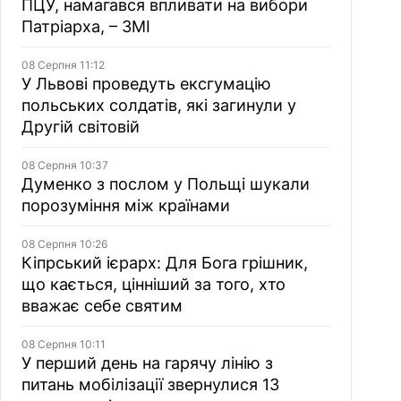
ПЦУ, намагався впливати на вибори
Патріарха, – ЗМІ
08 Серпня 11:12
У Львові проведуть ексгумацію
польських солдатів, які загинули у
Другій світовій
08 Серпня 10:37
Думенко з послом у Польщі шукали
порозуміння між країнами
08 Серпня 10:26
Кіпрський ієрарх: Для Бога грішник,
що кається, цінніший за того, хто
вважає себе святим
08 Серпня 10:11
У перший день на гарячу лінію з
питань мобілізації звернулися 13