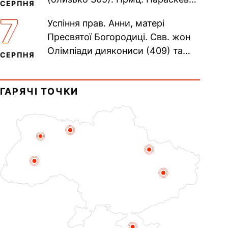
СЕРПНЯ
(138–161). Прп. Мойсея Угрина,
7
Успіння прав. Анни, матері
Печерського, в Ближніх...
Пресвятої Богородиці. Свв. жон
Олімпіади диякониси (409) та
СЕРПНЯ
Євпраксії діви, Тавенської (413).
Пам’ять V Вселенського...
ГАРЯЧІ ТОЧКИ