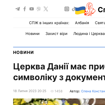
С
СПЖ в інших країнах:
Албанія
Свят
Новини
Захист віри
Людина і Церква
НОВИНИ
Церква Данії має пр
символіку з докумен
18 Липня 2023 20:25
Автор:
Олена Констан
1458