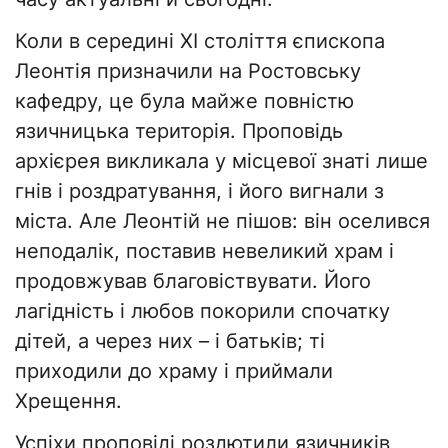
Коли в середині XI століття єпископа
Леонтія призначили на Ростовську
кафедру, це була майже повністю
язичницька територія. Проповідь
архієрея викликала у місцевої знаті лише
гнів і роздратування, і його вигнали з
міста. Але Леонтій не пішов: він оселився
неподалік, поставив невеликий храм і
продовжував благовіствувати. Його
лагідність і любов покорили спочатку
дітей, а через них – і батьків; ті
приходили до храму і приймали
Хрещення.
Успіхи проповіді роздютили язичників