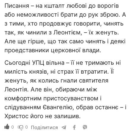
Писання – на кшталт любові до ворогів
або неможливості брати до рук зброю. А
з тими, хто продовжує говорити, чинять
так, як чинили з Леонтієм, – їх женуть.
Але ще гірше, що так само чинять і деякі
проедставники церковної влади.
Сьогодні УПЦ вільна – її не тримають ні
милість князів, ні страх її втратити. Її
женуть, як колись гнали святителя
Леонтія. Але він, обираючи між
комфортним пристосуванством і
слідуванням Євангелію, обрав останнє – і
Христос його не залишив.
0
0
Поділитися