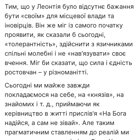
Тим, що у Леонтія було відсутнє бажання
бути «своїм» для місцевої влади та
іновірців. Він же міг із самого початку
проявити, як сказали б сьогодні,
«толерантність», здійснити з язичниками
спільні молебні і не «нав'язувати» своє
вчення. Міг би сказати, що сила і єдність
ростовчан – у різноманітті.
Сьогодні ми майже завжди
покладаємося на себе, на «князів», на
знайомих і т. д., приймаючи як
керівництво в житті прислів'я «На Бога
надійся, а сам не зівай». Але таким
прагматичним ставленням до реалій ми