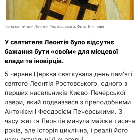
Ікона святителя Леонтія Ростовського. Фото: Вікіпедія
У святителя Леонтія було відсутнє
бажання бути «своїм» для місцевої
влади та іновірців.
5 червня Церква святкувала день пам'яті
святого Леонтія Ростовського, одного з
перших насельників Києво-Печерської
лаври, який подвизався з преподобними
Антонієм і Феодосієм Печерськими. З
часу життя Леонтія минула майже тисяча
років, але історія циклічна, і реалії його
часу актуальні й сьогодні.