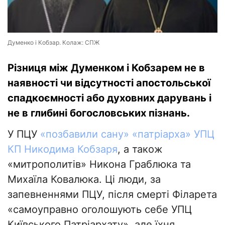
Думенко і Кобзар. Колаж: СПЖ
Різниця між Думенком і Кобзарем не в
наявності чи відсутності апостольської
спадкоємності або духовних дарувань і
не в глибині богословських пізнань.
У ПЦУ
«позбавили сану» «патріарха» УПЦ
КП Никодима Кобзаря
, а також
«митрополитів» Никона Граблюка та
Михаїла Ковалюка. Ці люди, за
запевненнями ПЦУ, після смерті Філарета
«самоуправно оголошують себе УПЦ
Київського Патріархату», але їхня