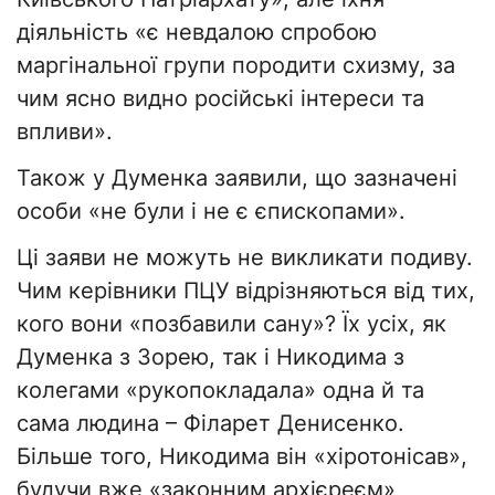
діяльність «є невдалою спробою
маргінальної групи породити схизму, за
чим ясно видно російські інтереси та
впливи».
Також у Думенка заявили, що зазначені
особи «не були і не є єпископами».
Ці заяви не можуть не викликати подиву.
Чим керівники ПЦУ відрізняються від тих,
кого вони «позбавили сану»? Їх усіх, як
Думенка з Зорею, так і Никодима з
колегами «рукопокладала» одна й та
сама людина – Філарет Денисенко.
Більше того, Никодима він «хіротонісав»,
будучи вже «законним архієреєм»,