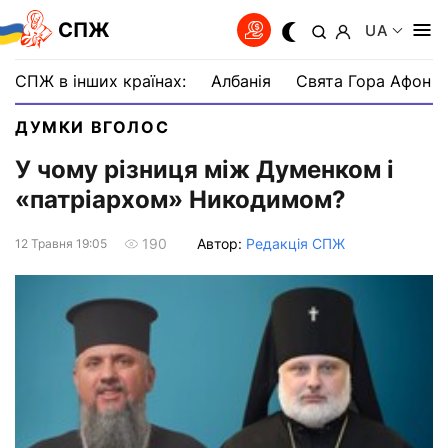
СПЖ
UA
СПЖ в інших країнах:
Албанія
Свята Гора Афон
ДУМКИ ВГОЛОС
У чому різниця між Думенком і
«патріархом» Никодимом?
Автор:
Редакція СПЖ
190
12 Травня 19:05