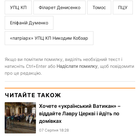
УПЦ КП
Філарет Денисенко
Томос
ПЦУ
Епіфаній Думенко
«патріарх» УПЦ КП Никодим Кобзар
Якщо ви помітили помилку, виділіть необхідний текст і
натисніть Ctrl+Enter або
Надіслати помилку
, щоб повідомити
про це редакцію.
ЧИТАЙТЕ ТАКОЖ
Хочете «український Ватикан» –
віддайте Лавру Церкві і йдіть по
домівках
07 Серпня 18:28