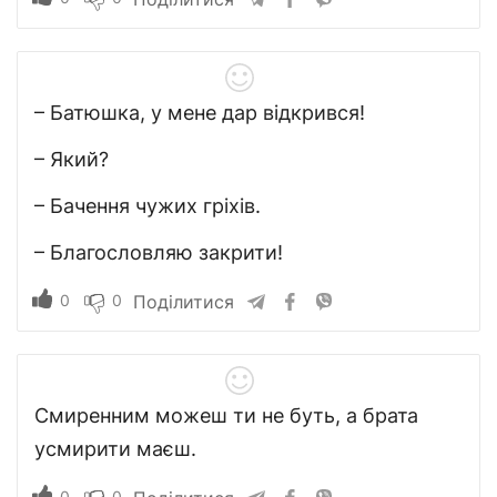
– Батюшка, у мене дар відкрився!
– Який?
– Бачення чужих гріхів.
– Благословляю закрити!
0
0
Поділитися
Смиренним можеш ти не буть, а брата
усмирити маєш.
0
0