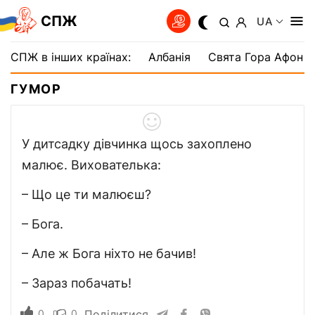
СПЖ
UA
СПЖ в інших країнах:
Албанія
Свята Гора Афон
ГУМОР
У дитсадку дівчинка щось захоплено
малює. Вихователька:
– Що це ти малюєш?
– Бога.
– Але ж Бога ніхто не бачив!
– Зараз побачать!
0
0
Поділитися