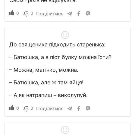
Своїх гріхів не відшукать.
0
0
Поділитися
До священика підходить старенька:
– Батюшка, а в піст булку можна їсти?
– Можна, матінко, можна.
– Батюшка, але ж там яйця!
– А як натрапиш – виколупуй.
0
0
Поділитися