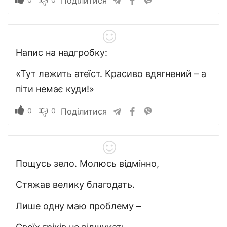
Поділитися
Напис на надгробку:
«Тут лежить атеїст. Красиво вдягнений – а
піти немає куди!»
0
0
Поділитися
Пощусь зело. Молюсь відмінно,
Стяжав велику благодать.
Лише одну маю проблему –