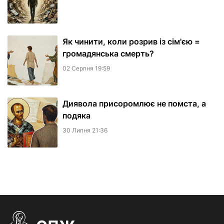
Як чинити, коли розрив із сім'єю =
громадянська смерть?
02 Серпня 19:59
Диявола присоромлює не помста, а
подяка
30 Липня 21:36