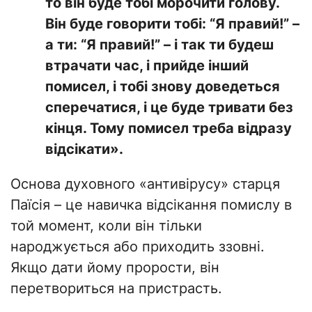
то він буде тобі морочити голову.
Він буде говорити тобі: “Я правий!” –
а ти: “Я правий!” – і так ти будеш
втрачати час, і прийде інший
помисел, і тобі знову доведеться
сперечатися, і це буде тривати без
кінця. Тому помисел треба відразу
відсікати».
Основа духовного «антивірусу» старця
Паїсія – це навичка відсікання помислу в
той момент, коли він тільки
народжується або приходить ззовні.
Якщо дати йому прорости, він
перетвориться на пристрасть.