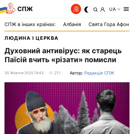
СПЖ
UA
СПЖ в інших країнах:
Албанія
Свята Гора Афон
ЛЮДИНА І ЦЕРКВА
Духовний антивірус: як старець
Паїсій вчить «різати» помисли
Автор:
Редакція СПЖ
211
30 Жовтня 2025 19:43