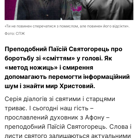
«Ти не повинен сперечатися з помислом, але повинен його відсікти».
Фото: СПЖ
Преподобний Паїсій Святогорець про
боротьбу зі «сміттям» у голові. Як
«метод ножиць» і смирення
допомагають перемогти інформаційний
шум і знайти мир Христовий.
Серія діалогів зі святими і старцями
триває. І сьогодні наш гість –
прославлений духовник з Афону –
преподобний Паїсій Святогорець. Слова і
листи святого залишаються актуальними