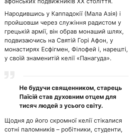
афонських подвижників XX століття.
Народившись у Каппадокії (Мала Азія) і
пройшовши через служіння радистом у
грецькій армії, він обрав монаший шлях,
подвизаючись на Святій Горі Афон, у
монастирях Есфігмен, Філофей і, нарешті,
у своїй знаменитій келії «Панагуда».
Не будучи священником, старець
Паїсій став духовним отцем для
тисяч людей з усього світу.
Щодня до його скромної келії стікалися
сотні паломників – робітники, студенти,