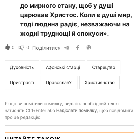
до мирного стану, щоб у душі
царював Христос. Коли в душі мир,
тоді людина радіє, незважаючи на
жодні труднощі й спокуси».
0
0
Поділитися
Духовність
Афонські старці
Старецтво
Пристрасті
Православ’я
Християнство
Якщо ви помітили помилку, виділіть необхідний текст і
натисніть Ctrl+Enter або
Надіслати помилку
, щоб повідомити
про це редакцію.