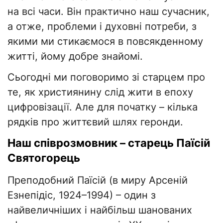
на всі часи. Він практично наш сучасник,
а отже, проблеми і духовні потреби, з
якими ми стикаємося в повсякденному
житті, йому добре знайомі.
Сьогодні ми поговоримо зі старцем про
те, як християнину слід жити в епоху
цифровізації. Але для початку – кілька
рядків про життєвий шлях геронди.
Наш співрозмовник – старець Паїсій
Святогорець
Преподобний Паїсій (в миру Арсеній
Езнепідіс, 1924–1994) – один з
найвеличніших і найбільш шанованих