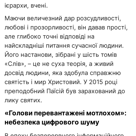
ієрархи, вчені.
Маючи величезний дар розсудливості,
любові і прозорливості, він давав прості,
але глибоко точні відповіді на
найскладніші питання сучасної людини.
Його настанови, зібрані у шість томів
«Слів», – це не суха теорія, а живий
досвід людини, яка здобула справжню
святість і мир Христовий. У 2015 році
преподобний Паїсій був зарахований до
лику святих.
«Голови перевантажені мотлохом»:
небезпека цифрового шуму
В епоху безперервного інформаційного