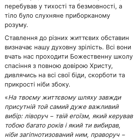
перебував у тихості та безмовності, а
тіло було слухняне приборканому
розуму.
Ставлення до різних життєвих обставин
визначає нашу духовну зрілість. Всі вони
вчать нас проходити Божественну школу
спасіння з повною довірою Христу,
дивлячись на всі свої біди, скорботи та
прикрості ніби збоку.
«
На твоєму життєвому шляху завжди
присутній той самий дуже важливий
вибір: ліворуч − твій егоїзм, який керував
тобою багато років і який ти вибирав,
ніби загіпнотизований ним, праворуч −