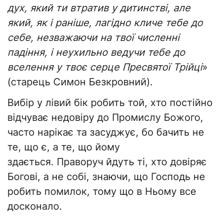
дух, який ти втратив у дитинстві, але
який, як і раніше, лагідно кличе тебе до
себе, незважаючи на твої численні
падіння, і неухильно ведучи тебе до
вселення у твоє серце Пресвятої Трійці
»
(старець Симон Безкровний).
Вибір у лівий бік робить той, хто постійно
відчуває недовіру до Промислу Божого,
часто нарікає та засуджує, бо бачить не
те, що є, а те, що йому
здається. Праворуч йдуть ті, хто довіряє
Богові, а не собі, знаючи, що Господь не
робить помилок, тому що в Ньому все
досконало.