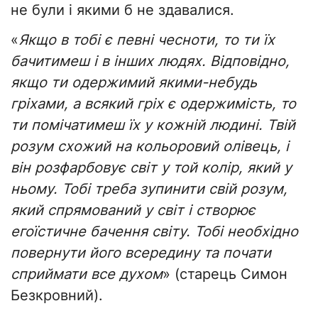
не були і якими б не здавалися.
«
Якщо в тобі є певні чесноти, то ти їх
бачитимеш і в інших людях. Відповідно,
якщо ти одержимий якими-небудь
гріхами, а всякий гріх є одержимість, то
ти помічатимеш їх у кожній людині. Твій
розум схожий на кольоровий олівець, і
він розфарбовує світ у той колір, який у
ньому. Тобі треба зупинити свій розум,
який спрямований у світ і створює
егоїстичне бачення світу. Тобі необхідно
повернути його всередину та почати
сприймати все духом
» (старець Симон
Безкровний).