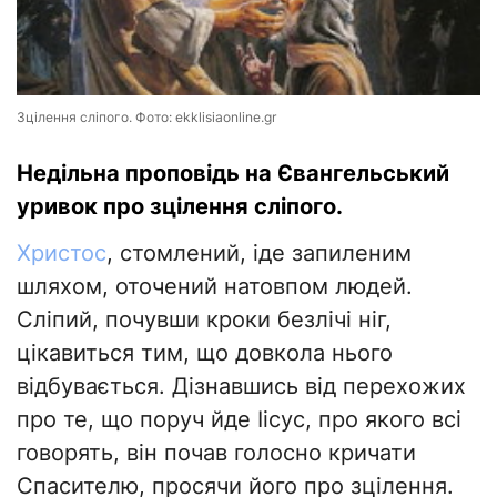
Зцілення сліпого. Фото: ekklisiaonline.gr
Недільна проповідь на Євангельський
уривок про зцілення сліпого.
Христос
, стомлений, іде запиленим
шляхом, оточений натовпом людей.
Сліпий, почувши кроки безлічі ніг,
цікавиться тим, що довкола нього
відбувається. Дізнавшись від перехожих
про те, що поруч йде Іісус, про якого всі
говорять, він почав голосно кричати
Спасителю, просячи його про зцілення.