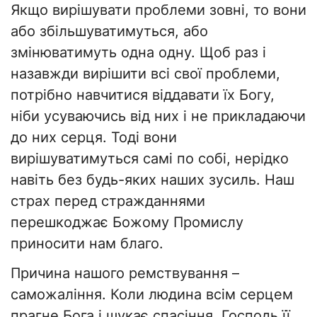
Якщо вирішувати проблеми зовні, то вони
або збільшуватимуться, або
змінюватимуть одна одну. Щоб раз і
назавжди вирішити всі свої проблеми,
потрібно навчитися віддавати їх Богу,
ніби усуваючись від них і не прикладаючи
до них серця. Тоді вони
вирішуватимуться самі по собі, нерідко
навіть без будь-яких наших зусиль. Наш
страх перед стражданнями
перешкоджає Божому Промислу
приносити нам благо.
Причина нашого ремствування –
саможаління. Коли людина всім серцем
прагне Бога і шукає спасіння, Господь її