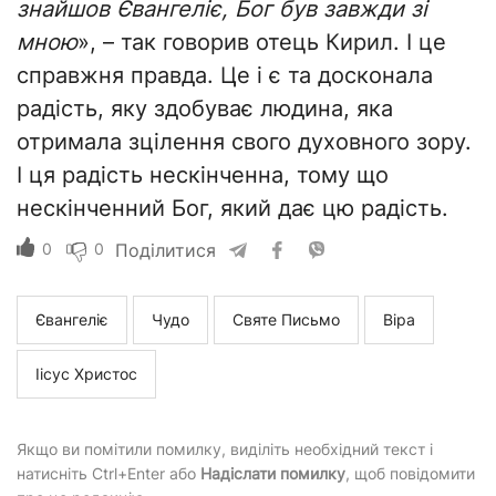
знайшов Євангеліє, Бог був завжди зі
мною
», – так говорив отець Кирил. І це
справжня правда. Це і є та досконала
радість, яку здобуває людина, яка
отримала зцілення свого духовного зору.
І ця радість нескінченна, тому що
нескінченний Бог, який дає цю радість.
0
0
Поділитися
Євангеліє
Чудо
Святе Письмо
Віра
Іісус Христос
Якщо ви помітили помилку, виділіть необхідний текст і
натисніть Ctrl+Enter або
Надіслати помилку
, щоб повідомити