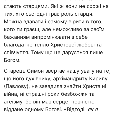
стають старцями. Які ж вони не схожі на
тих, хто сьогодні грає роль старця.
Можна вдавати і самому вірити в того,
кого ти граєш, але неможливо за своїм
бажанням випромінювати з себе
благодатне тепло Христової любові та
співчуття. Тому що це дарується лише
Богом.
Старець Симон звертає нашу увагу на те,
що його духівнику, архімандриту Кирилу
(Павлову), не завадила знайти Христа ні
війна, ні страшні роки безбожжя та
атеїзму, бо він мав серце, повністю
віддане одному Богові. «Відтоді
, як я