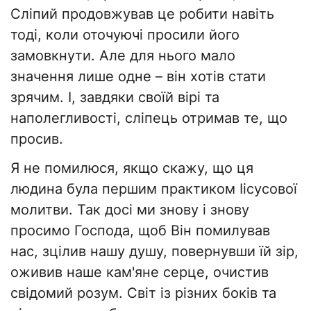
Сліпий продовжував це робити навіть
тоді, коли оточуючі просили його
замовкнути. Але для нього мало
значення лише одне – він хотів стати
зрячим. І, завдяки своїй вірі та
наполегливості, сліпець отримав те, що
просив.
Я не помилюся, якщо скажу, що ця
людина була першим практиком Іісусової
молитви. Так досі ми знову і знову
просимо Господа, щоб Він помилував
нас, зцілив нашу душу, повернувши їй зір,
оживив наше кам'яне серце, очистив
свідомий розум. Світ із різних боків та