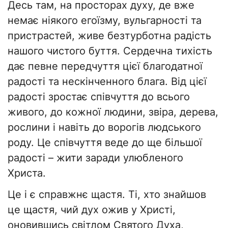
Десь там, на просторах духу, де вже
немає ніякого егоїзму, вульгарності та
пристрастей, живе безтурботна радість
нашого чистого буття. Сердечна тихість
дає певне передчуття цієї благодатної
радості та нескінченного блага. Від цієї
радості зростає співчуття до всього
живого, до кожної людини, звіра, дерева,
рослини і навіть до ворогів людського
роду. Це співчуття веде до ще більшої
радості – жити заради улюбленого
Христа.
Це і є справжнє щастя. Ті, хто знайшов
це щастя, чий дух ожив у Христі,
оновившись світлом Святого Духа,