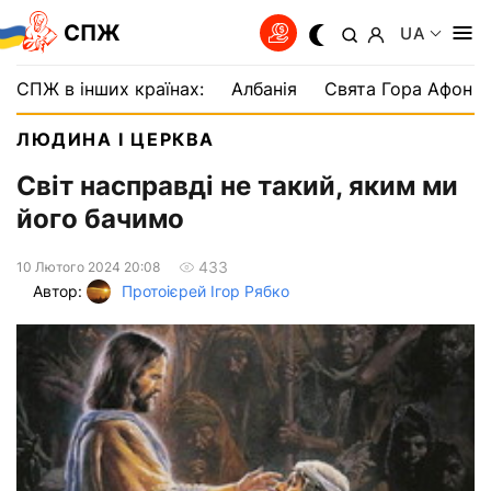
СПЖ
UA
СПЖ в інших країнах:
Албанія
Свята Гора Афон
ЛЮДИНА І ЦЕРКВА
Світ насправді не такий, яким ми
його бачимо
433
10 Лютого 2024 20:08
Автор:
Протоієрей Ігор Рябко