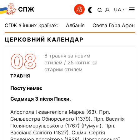
СПЖ
UA
СПЖ в інших країнах:
Албанія
Свята Гора Афон
ЦЕРКОВНИЙ КАЛЕНДАР
08
8 травня за новим
стилем / 25 квiтня за
старим стилем
ТРАВНЯ
Посту немає
Седмиця 3 після Пасхи.
Апостола і євангеліста Марка (63). Прп.
Сильвестра Обнорського (1379). Прп. Василія
Поляномерульського (1767) (Румун.). Прп.
Вассіана Сліпого (1827). Сщмч. Сергія
Рохлецов пресвітера (1938). Царгородської