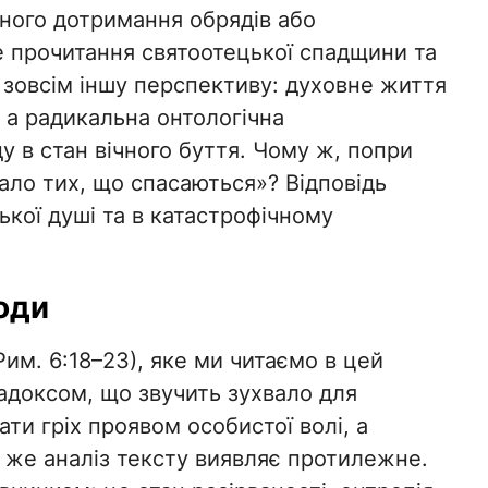
ьного дотримання обрядів або
е прочитання святоотецької спадщини та
 зовсім іншу перспективу: духовне життя
 а радикальна онтологічна
у в стан вічного буття. Чому ж, попри
мало тих, що спасаються»? Відповідь
ької душі та в катастрофічному
оди
Рим. 6:18–23), яке ми читаємо в цей
адоксом, що звучить зухвало для
ти гріх проявом особистої волі, а
же аналіз тексту виявляє протилежне.