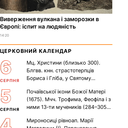
Виверження вулкана і заморозки в
Європі: іспит на людяність
14:20
ЦЕРКОВНИЙ КАЛЕНДАР
6
Мц. Христини (близько 300).
Блгвв. кнн. страстотерпців
Бориса і Гліба, у Святому
СЕРПНЯ
Хрещенні Романа і Давида (1015).
5
Почаївської ікони Божої Матері
Прп. Полікарпа, архімандрита...
(1675). Мчч. Трофима, Феофіла і з
ними 13-ти мучеників (284–305).
СЕРПНЯ
Сщмч. Аполлінарія, єп.
4
Мироносиці рівноап. Марії
Равенійського (близько 75)....