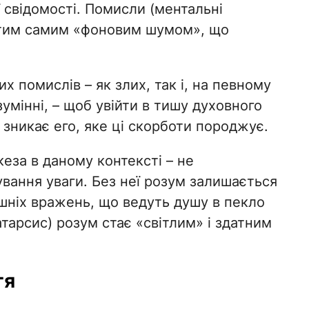
ї свідомості. Помисли (ментальні
є тим самим «фоновим шумом», що
х помислів – як злих, так і, на певному
умінні, – щоб увійти в тишу духовного
о зникає его, яке ці скорботи породжує.
кеза в даному контексті – не
ування уваги. Без неї розум залишається
шніх вражень, що ведуть душу в пекло
тарсис) розум стає «світлим» і здатним
тя