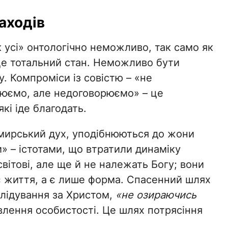
аходів
к усі» онтологічно неможливо, так само як
 це тотальний стан. Неможливо бути
. Компроміси із совістю – «не
нюємо, але недоговорюємо» – це
кі іде благодать.
і мирський дух, уподібнюються до жони
» – істотами, що втратили динаміку
вітові, але ще й не належать Богу; вони
є життя, а є лише форма. Спасенний шлях
слідування за Христом,
«не озираючись
влення особистості. Це шлях потрясіння