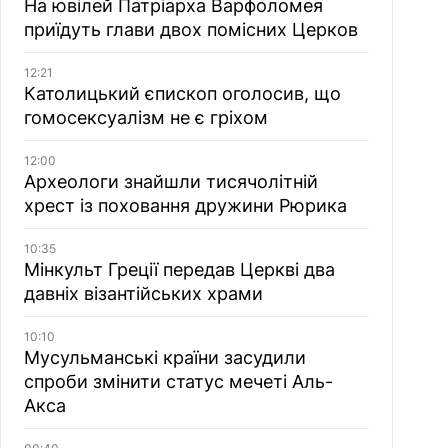
На ювілей Патріарха Варфоломея
приїдуть глави двох помісних Церков
12:21
Католицький єпископ оголосив, що
гомосексуалізм не є гріхом
12:00
Археологи знайшли тисячолітній
хрест із поховання дружини Рюрика
10:35
Мінкульт Греції передав Церкві два
давніх візантійських храми
10:10
Мусульманські країни засудили
спроби змінити статус мечеті Аль-
Акса