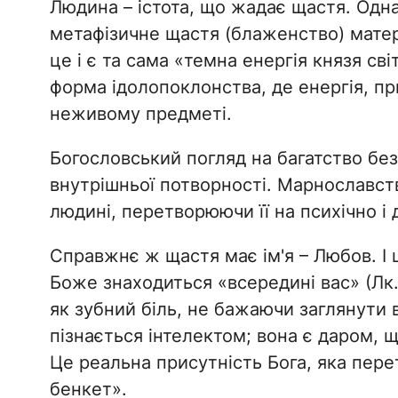
​Людина – істота, що жадає щастя. Одна
метафізичне щастя (блаженство) матер
це і є та сама «темна енергія князя сві
форма ідолопоклонства, де енергія, пр
неживому предметі.
​Богословський погляд на багатство без
внутрішньої потворності. Марнославств
людині, перетворюючи її на психічно і 
​Справжнє ж щастя має ім'я – Любов. І
Боже знаходиться «всередині вас» (Лк. 
як зубний біль, не бажаючи заглянути 
пізнається інтелектом; вона є даром, 
Це реальна присутність Бога, яка пер
бенкет».