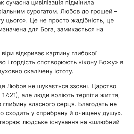
к сучасна цивілізація підмінила
іальним сурогатом. Любов до грошей –
ту цього». Це не просто жадібність, це
изначена для Бога, замикається на
 віри відкриває картину глибокої
о і гордість спотворюють «ікону Божу» в
духовно скалічену істоту.
 ця Любов не шукається ззовні. Царство
17:21), але люди воліють терпіти життя,
в глибину власного серця. Благодать не
що сходить у «прибрану й очищену душу».
етворює людське існування на «шлюбний