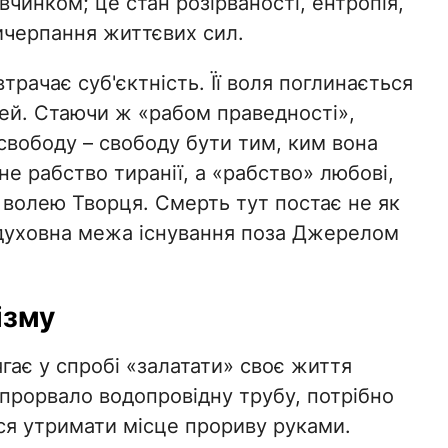
 вчинком; це стан розірваності, ентропія,
ичерпання життєвих сил.
трачає суб'єктність. Її воля поглинається
ей. Стаючи ж «рабом праведності»,
вободу – свободу бути тим, ким вона
е рабство тиранії, а «рабство» любові,
з волею Творця. Смерть тут постає не як
і духовна межа існування поза Джерелом
ізму
ягає у спробі «залатати» своє життя
 прорвало водопровідну трубу, потрібно
ися утримати місце прориву руками.