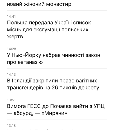
новий жіночий монастир
14:41
Польща передала Україні список
місць для ексгумації польських
жертв
14:28
У Нью-Йорку набрав чинності закон
про евтаназію
14:13
В Ірландії закріпили право вагітних
трансгендерів на 26 тижнів декрету
13:51
Вимога ГЕСС до Почаєва вийти з УПЦ
— абсурд, — «Миряни»
13:18