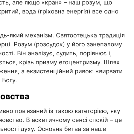
сть, але якщо «кран» – наш розум, що
ритий, вода (гріховна енергія) все одно
удь-який механізм. Святоотецька традиція
рці. Розум (розсудок) у його занепалому
сті. Він аналізує, судить, порівнює і,
ється, крізь призму егоцентризму. Шлях
ження, а екзистенційний ривок: «вирвати
 Богу.
мовства
вно пов'язаний із такою категорією, яку
овство. В аскетичному сенсі спокій – це
льності духу. Основна битва за наше