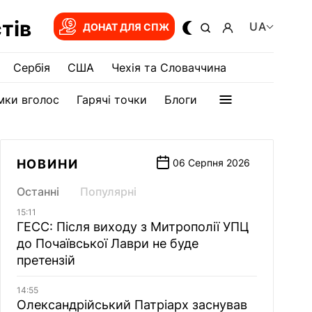
тів
UA
ДОНАТ ДЛЯ СПЖ
Сербія
США
Чехія та Словаччина
мки вголос
Гарячі точки
Блоги
НОВИНИ
06 Серпня 2026
Останні
Популярні
15:11
ГЕСС: Після виходу з Митрополії УПЦ
до Почаївської Лаври не буде
претензій
14:55
Олександрійський Патріарх заснував