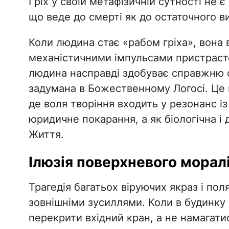
Гріх у своїй метафізичній сутності не є
що веде до смерті як до остаточного в
​Коли людина стає «рабом гріха», вона в
механістичними імпульсами пристраст
людина насправді здобуває справжню с
задумана в Божественному Логосі. Це н
де воля творіння входить у резонанс і
юридичне покарання, а як біологічна 
Життя.
​Ілюзія поверхневого морал
​Трагедія багатьох віруючих якраз і пол
зовнішніми зусиллями. Коли в будинку
перекрити вхідний кран, а не намагат