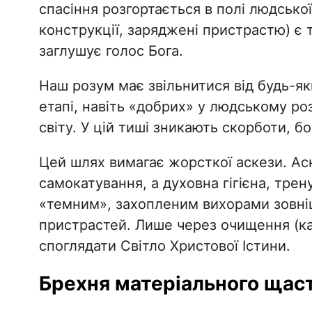
спасіння розгортається в полі людсько
конструкції, заряджені пристрастю) 
заглушує голос Бога.
​Наш розум має звільнитися від будь-яки
етапі, навіть «добрих» у людському роз
світу. У цій тиші зникають скорботи, б
​Цей шлях вимагає жорсткої аскези. Ас
самокатування, а духовна гігієна, трен
«темним», захопленим вихорами зовні
пристрастей. Лише через очищення (ка
споглядати Світло Христової Істини.
​Брехня матеріального щас