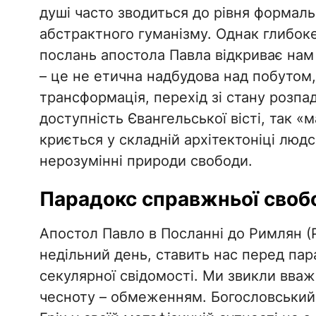
душі часто зводиться до рівня формал
абстрактного гуманізму. Однак глибок
послань апостола Павла відкриває нам
– це не етична надбудова над побутом,
трансформація, перехід зі стану розпад
доступність Євангельської вісті, так «
криється у складній архітектоніці людс
нерозумінні природи свободи.
​Парадокс справжньої своб
​Апостол Павло в Посланні до Римлян (
недільний день, ставить нас перед пар
секулярної свідомості. Ми звикли вважа
чесноту – обмеженням. Богословський 