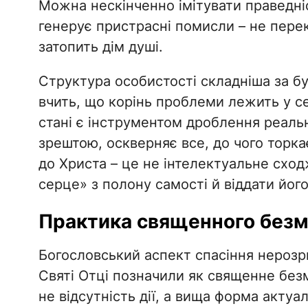
Можна нескінченно імітувати праведні
генерує пристрасні помисли – не перек
затопить дім душі.
​Структура особистості складніша за б
вчить, що корінь проблеми лежить у се
стані є інструментом дроблення реально
зрештою, оскверняє все, до чого торка
до Христа – це не інтелектуальне сход
серце» з полону самості й віддати його
​Практика священного без
​Богословський аспект спасіння нерозри
Святі Отці позначили як священне безм
не відсутність дії, а вища форма актуа