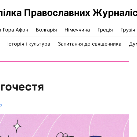
пілка Православних Журналіс
а Гора Афон
Болгарія
Німеччина
Греція
Грузія
Історія і культура
Запитання до священника
Ду
гочестя
о