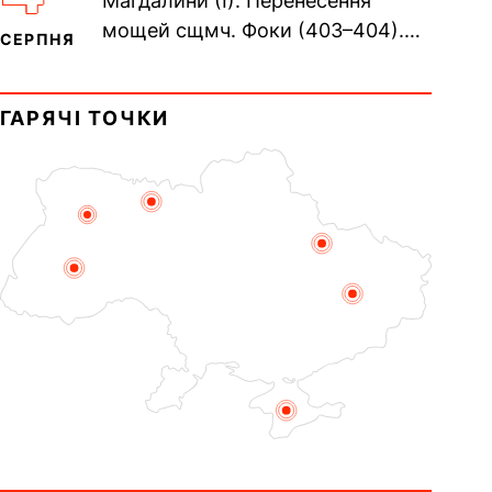
Магдалини (I). Перенесення
мощей сщмч. Фоки (403–404).
СЕРПНЯ
Прп. Корнилія Переяславського
(1693). Сщмч. Михаїла
ГАРЯЧІ ТОЧКИ
Накарякова...