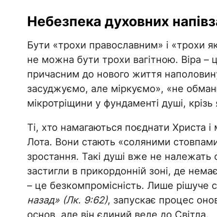
​Небезпека духовних напівз
​Бути «трохи православним» і «трохи я
не можна бути трохи вагітною. Віра –
причасним до нового життя наполовину
засуджуємо, але міркуємо», «не обма
мікротріщини у фундаменті душі, крізь я
​Ті, хто намагаються поєднати Христа 
Лота. Вони стають «соляними стовпами
зростання. Такі душі вже не належать с
застигли в прикордонній зоні, де нема
– це безкомпромісність. Лише рішуче 
назад» (Лк. 9:62)
, запускає процес оно
основ, але він єдиний веде до Світла.