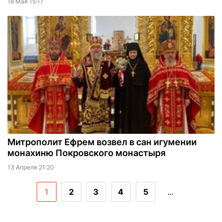
18 Мая 15:17
Митрополит Ефрем возвел в сан игумении
монахиню Покровского монастыря
13 Апреля 21:20
1
2
3
4
5
...