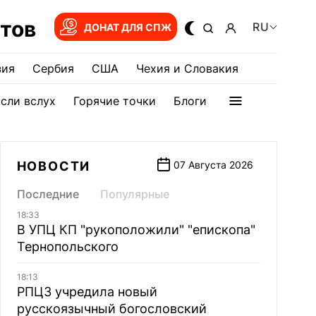
тов
RU
ДОНАТ ДЛЯ СПЖ
зия
Сербия
США
Чехия и Словакия
сли вслух
Горячие точки
Блоги
НОВОСТИ
07 Августа 2026
Последние
Популярные
18:33
В УПЦ КП "рукоположили" "епископа"
Тернопольского
18:13
РПЦЗ учредила новый
русскоязычный богословский