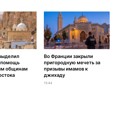
выделил
Во Франции закрыли
а помощь
пригородную мечеть за
им общинам
призывы имамов к
остока
джихаду
15:44