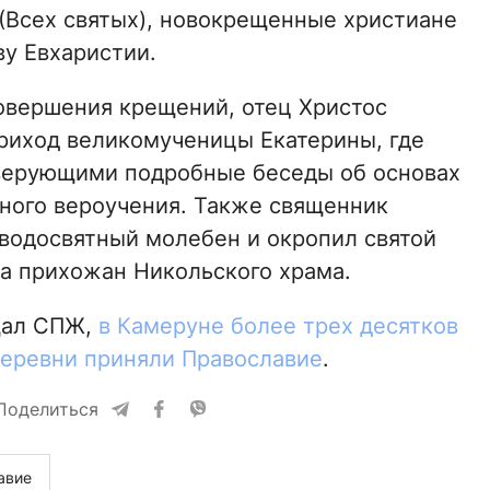
 (Всех святых), новокрещенные христиане
ву Евхаристии.
вершения крещений, отец Христос
риход великомученицы Екатерины, где
верующими подробные беседы об основах
ного вероучения. Также священник
водосвятный молебен и окропил святой
а прихожан Никольского храма.
щал СПЖ,
в Камеруне более трех десятков
еревни приняли Православие
.
Поделиться
авие