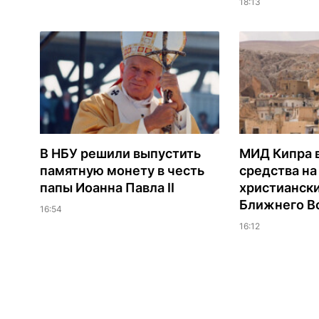
18:13
В НБУ решили выпустить
МИД Кипра 
памятную монету в честь
средства н
папы Иоанна Павла II
христианск
Ближнего В
16:54
16:12