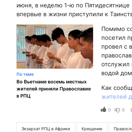
июня, в неделю 1-ю по Пятидесятнице
впервые в жизни приступили к Таинст
Помимо со
посетил п
провел с 
православ
отслужил 
водой дом
По теме
Во Вьетнаме восемь местных
Как сооб
жителей приняли Православие
в РПЦ
жителей д
0
0
Экзархат РПЦ в Африке
Крещение
Правосл