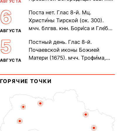
АВГУСТА
Олимпиа́ды, диаконисы (409) и
6
Поста нет. Глас 8-й. Мц.
прп. Евпракси́и девы,...
Христи́ны Тирской (ок. 300).
мчч. блгвв. кнн. Бори́са и Гле́ба,
АВГУСТА
во Святом Крещении Рома́на и
5
Постный день. Глас 8-й.
Дави́да (1015). Прп....
Почаевской иконы Божией
Матери (1675). мчч. Трофи́ма,
АВГУСТА
Фео́фила и с ними 13-ти
мучеников (284–305). прав.
ГОРЯЧИЕ ТОЧКИ
воина Фео́дора...