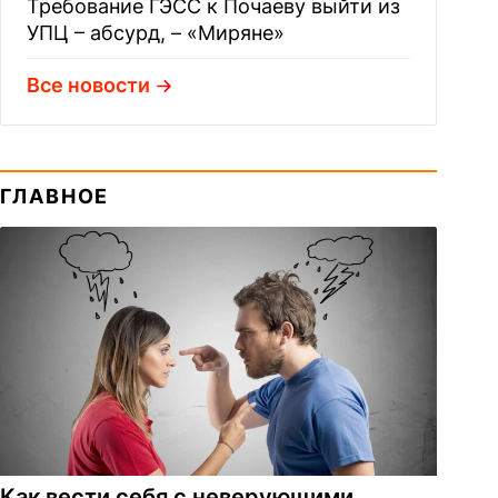
Требование ГЭСС к Почаеву выйти из
УПЦ – абсурд, – «Миряне»
Все новости
ГЛАВНОЕ
Как вести себя с неверующими