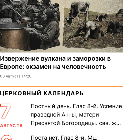
Извержение вулкана и заморозки в
Европе: экзамен на человечность
06 Августа 14:20
ЦЕРКОВНЫЙ КАЛЕНДАРЬ
7
Постный день. Глас 8-й. Успение
праведной Анны, матери
Пресвятой Богородицы. свв. жен
АВГУСТА
Олимпиа́ды, диаконисы (409) и
Поста нет. Глас 8-й. Мц.
прп. Евпракси́и девы,...