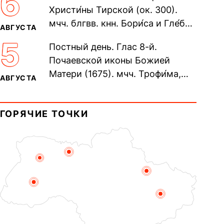
6
Христи́ны Тирской (ок. 300).
мчч. блгвв. кнн. Бори́са и Гле́ба,
АВГУСТА
во Святом Крещении Рома́на и
5
Постный день. Глас 8-й.
Дави́да (1015). Прп....
Почаевской иконы Божией
Матери (1675). мчч. Трофи́ма,
АВГУСТА
Фео́фила и с ними 13-ти
мучеников (284–305). прав.
ГОРЯЧИЕ ТОЧКИ
воина Фео́дора...