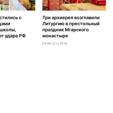
стились с
Три архиерея возглавили
цами
Литургию в престольный
 школы,
праздник Мгарского
т удара РФ
монастыря
06 Августа 18:18