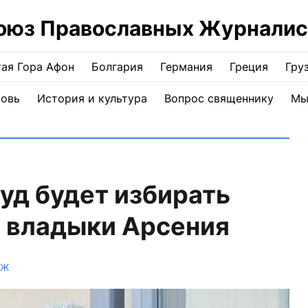
оюз Православных Журналис
ая Гора Афон
Болгария
Германия
Греция
Гру
ковь
История и культура
Вопрос священнику
Мы
суд будет избирать
я владыки Арсения
ПЖ