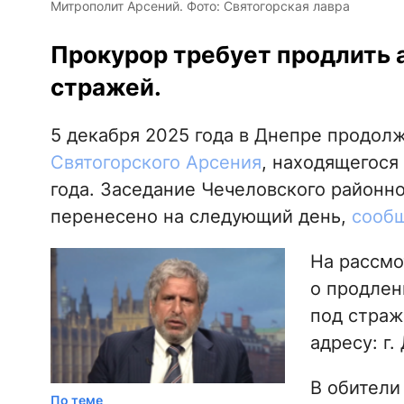
Митрополит Арсений. Фото: Святогорская лавра
Прокурор требует продлить
стражей.
5 декабря 2025 года в Днепре продол
Святогорского Арсения
, находящегося
года. Заседание Чечеловского районно
перенесено на следующий день,
сообщ
На рассмо
о продлен
под страж
адресу: г.
В обители
По теме