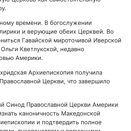
у.
тному времени. В богослужении
клирики и верующие обеих Церквей. Во
ниться Гавайской мироточивой Иверской
Ольги Кветлукской, недавно
овью Америки.
Охридская Архиепископия получила
 Православной Церкви, что завершило
ный Синод Православной Церкви Америки
изнать каноничность Македонской
иепископии и подтвердить полное