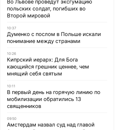
Во Львове проведут эксгумацию
польских солдат, погибших во
Второй мировой
10:37
Думенко с послом в Польше искали
понимание между странами
10:26
Кипрский иерарх: Для Бога
кающийся грешник ценнее, чем
мнящий себя святым
10:11
В первый день на горячую линию по
мобилизации обратились 13
священников
09:50
Амстердам назвал суд над главой