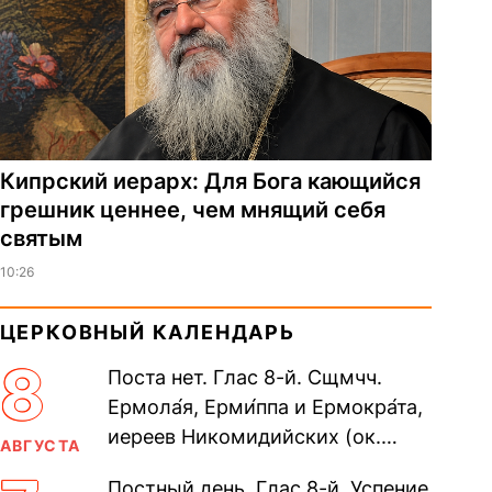
Кипрский иерарх: Для Бога кающийся
грешник ценнее, чем мнящий себя
святым
10:26
ЦЕРКОВНЫЙ КАЛЕНДАРЬ
8
Поста нет. Глас 8-й. Сщмчч.
Ермола́я, Ерми́ппа и Ермокра́та,
иереев Никомидийских (ок.
АВГУСТА
305). Прп. Моисе́я У́грина,
Постный день. Глас 8-й. Успение