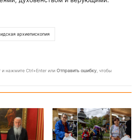
реями, духовенством и верующими.
идская архиепископия
и нажмите Ctrl+Enter или
Отправить ошибку
, чтобы