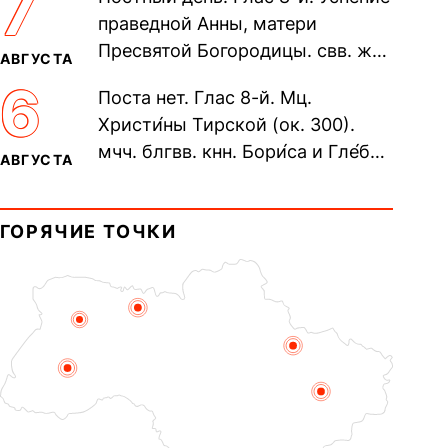
7
Печерского, в Ближних
праведной Анны, матери
пещерах...
Пресвятой Богородицы. свв. жен
АВГУСТА
Олимпиа́ды, диаконисы (409) и
6
Поста нет. Глас 8-й. Мц.
прп. Евпракси́и девы,...
Христи́ны Тирской (ок. 300).
мчч. блгвв. кнн. Бори́са и Гле́ба,
АВГУСТА
во Святом Крещении Рома́на и
Дави́да (1015). Прп....
ГОРЯЧИЕ ТОЧКИ