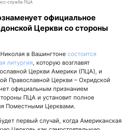
ресс-служба ПЦА
ознаменует официальное
донской Церкви со стороны
о Николая в Вашингтоне
состоится
ая литургия
, которую возглавят
ославной Церкви Америки (ПЦА), и
ой Православной Церкви – Охридской
анет официальным признанием
тороны ПЦА и установит полное
мя Поместными Церквами.
будет первый случай, когда Американская
кую Церковь как самостоятельную