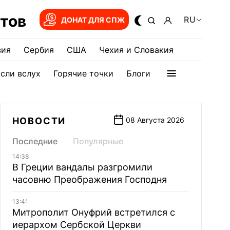
тов
RU
ДОНАТ ДЛЯ СПЖ
зия
Сербия
США
Чехия и Словакия
сли вслух
Горячие точки
Блоги
НОВОСТИ
08 Августа 2026
Последние
Популярные
14:38
В Греции вандалы разгромили
часовню Преображения Господня
13:41
Митрополит Онуфрий встретился с
иерархом Сербской Церкви