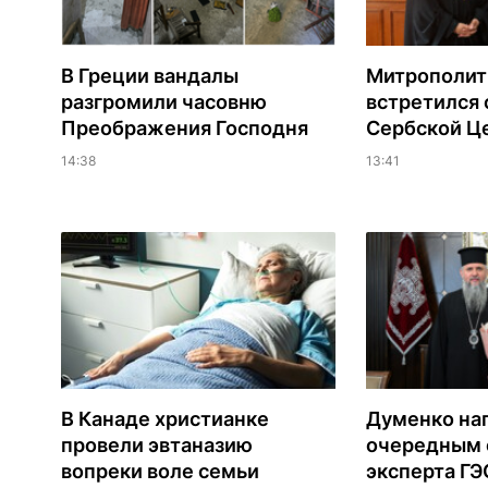
В Греции вандалы
Митрополит
разгромили часовню
встретился 
Преображения Господня
Сербской Ц
14:38
13:41
В Канаде христианке
Думенко на
провели эвтаназию
очередным 
вопреки воле семьи
эксперта Г