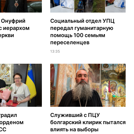
 Онуфрий
Социальный отдел УПЦ
с иерархом
передал гуманитарную
еркви
помощь 100 семьям
переселенцев
13:35
градил
Служивший с ПЦУ
орденом
болгарский клирик пытался
ЭСС
влиять на выборы