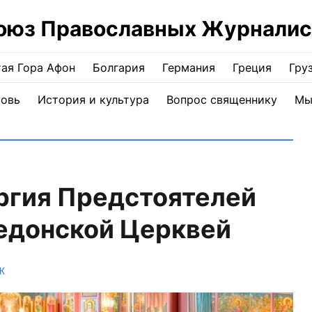
оюз Православных Журналис
ая Гора Афон
Болгария
Германия
Греция
Гру
ковь
История и культура
Вопрос священнику
Мы
ргия Предстоятелей
едонской Церквей
Ж