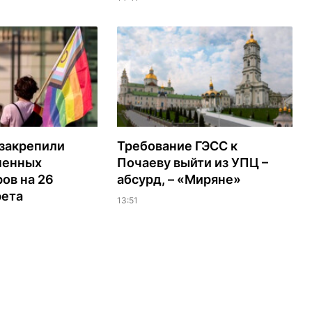
 закрепили
Требование ГЭСС к
менных
Почаеву выйти из УПЦ –
ов на 26
абсурд, – «Миряне»
рета
13:51