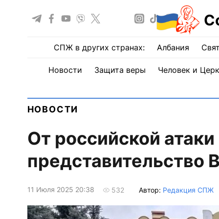
С
СПЖ в других странах:
Албания
Свят
Новости
Защита веры
Человек и Цер
НОВОСТИ
От российской атаки
представительство 
11 Июля 2025 20:38
Автор:
Редакция СПЖ
532