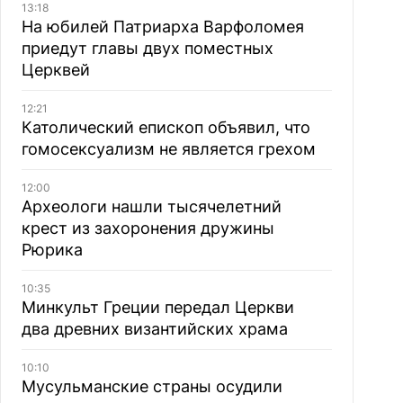
13:18
На юбилей Патриарха Варфоломея
приедут главы двух поместных
Церквей
12:21
Католический епископ объявил, что
гомосексуализм не является грехом
12:00
Археологи нашли тысячелетний
крест из захоронения дружины
Рюрика
10:35
Минкульт Греции передал Церкви
два древних византийских храма
10:10
Мусульманские страны осудили