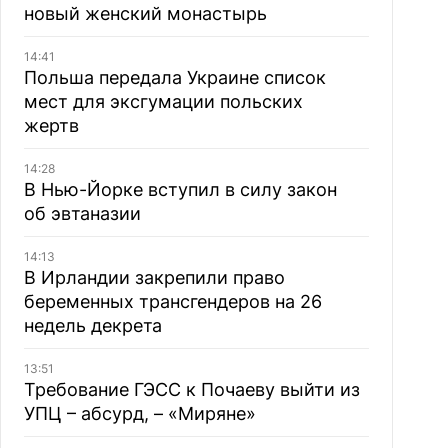
новый женский монастырь
14:41
Польша передала Украине список
мест для эксгумации польских
жертв
14:28
В Нью-Йорке вступил в силу закон
об эвтаназии
14:13
В Ирландии закрепили право
беременных трансгендеров на 26
недель декрета
13:51
Требование ГЭСС к Почаеву выйти из
УПЦ – абсурд, – «Миряне»