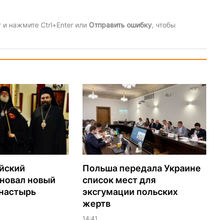
и нажмите Ctrl+Enter или
Отправить ошибку
, чтобы
йский
Польша передала Украине
сновал новый
список мест для
настырь
эксгумации польских
жертв
14:41