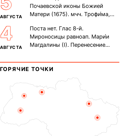
5
Почаевской иконы Божией
Матери (1675). мчч. Трофи́ма,
АВГУСТА
Фео́фила и с ними 13-ти
4
Поста нет. Глас 8-й.
мучеников (284–305). прав.
Мироносицы равноап. Мари́и
воина Фео́дора...
Магдалины (I). Перенесение
АВГУСТА
мощей сщмч. Фо́ки, епископа
Синопского (403–404). Прп.
ГОРЯЧИЕ ТОЧКИ
Корни́лия...