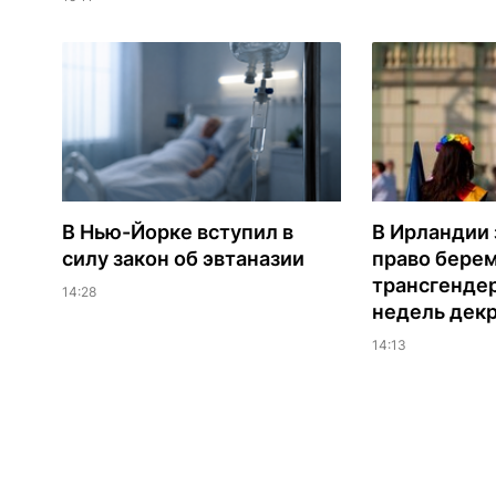
В Нью-Йорке вступил в
В Ирландии
силу закон об эвтаназии
право бере
трансгендер
14:28
недель дек
14:13