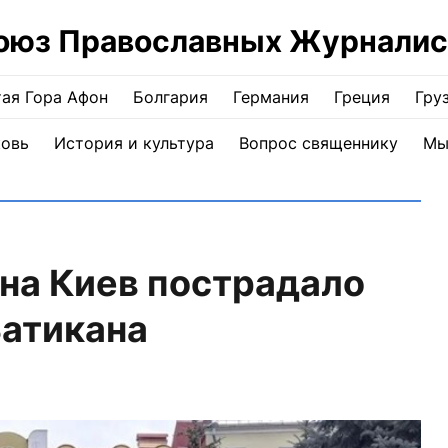
оюз Православных Журналис
ая Гора Афон
Болгария
Германия
Греция
Гру
ковь
История и культура
Вопрос священнику
Мы
 на Киев пострадало
Ватикана