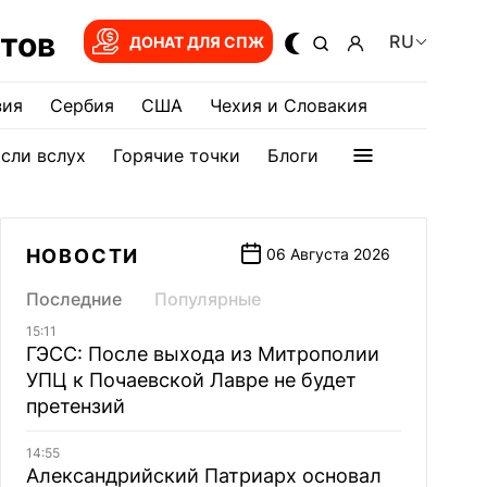
тов
RU
ДОНАТ ДЛЯ СПЖ
зия
Сербия
США
Чехия и Словакия
сли вслух
Горячие точки
Блоги
НОВОСТИ
06 Августа 2026
Последние
Популярные
15:11
ГЭСС: После выхода из Митрополии
УПЦ к Почаевской Лавре не будет
претензий
14:55
Александрийский Патриарх основал