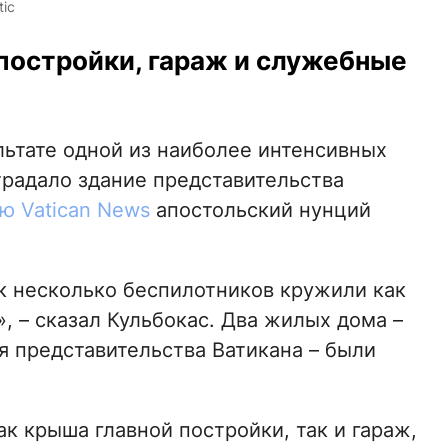
tic
остройки, гараж и служебные
ультате одной из наиболее интенсивных
радало здание представительства
ю Vatican News
апостольский нунций
ак несколько беспилотников кружили как
, – сказал Кульбокас. Два жилых дома –
ия представительства Ватикана – были
к крыша главной постройки, так и гараж,