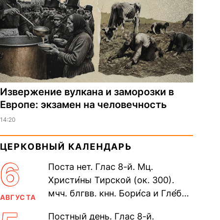
Извержение вулкана и заморозки в
Европе: экзамен на человечность
14:20
ЦЕРКОВНЫЙ КАЛЕНДАРЬ
6
Поста нет. Глас 8-й. Мц.
Христи́ны Тирской (ок. 300).
мчч. блгвв. кнн. Бори́са и Гле́ба,
АВГУСТА
во Святом Крещении Рома́на и
Постный день. Глас 8-й.
Дави́да (1015). Прп....