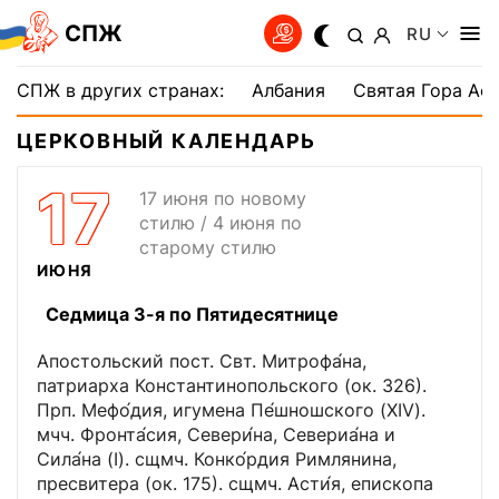
СПЖ
RU
СПЖ в других странах:
Албания
Святая Гора Аф
ЦЕРКОВНЫЙ КАЛЕНДАРЬ
17
17 июня по новому
стилю / 4 июня по
старому стилю
ИЮНЯ
Седмица 3-я по Пятидесятнице
Апостольский пост. Свт. Митрофа́на,
патриарха Константинопольского (ок. 326).
Прп. Мефо́дия, игумена Пе́шношского (XIV).
мчч. Фронта́сия, Севери́на, Севериа́на и
Сила́на (I). сщмч. Конко́рдия Римлянина,
пресвитера (ок. 175). сщмч. Асти́я, епископа