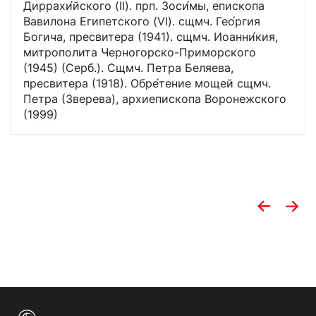
Диррахи́йского (II). прп. Зоси́мы, епископа
Вавилона Египетского (VI). сщмч. Гео́ргия
Богича, пресвитера (1941). сщмч. Иоанни́кия,
митрополита Черногорско-Приморского
(1945) (Серб.). Сщмч. Петра Беляева,
пресвитера (1918). Обре́тение мощей сщмч.
Петра (Зверева), архиепископа Воронежского
(1999)