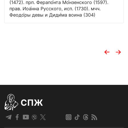
(1472). прп. Ферапо́нта Мо́нзенского (1597).
прав. Иоа́нна Русского, исп. (1730). мчч.
Феодо́ры девы и Диди́ма воина (304)
СПЖ