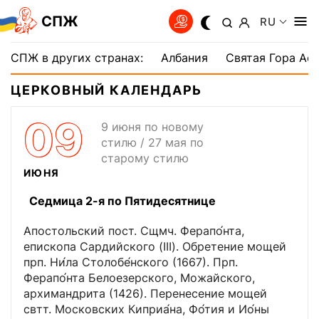
СПЖ
RU
СПЖ в других странах:
Албания
Святая Гора Аф
ЦЕРКОВНЫЙ КАЛЕНДАРЬ
09
9 июня по новому
стилю / 27 мая по
старому стилю
ИЮНЯ
Седмица 2-я по Пятидесятнице
Апостольский пост. Сщмч. Ферапо́нта,
епископа Сардийского (III). Обретение мощей
прп. Ни́ла Столобе́нского (1667). Прп.
Ферапо́нта Белоезерского, Можайского,
архимандрита (1426). Перенесение мощей
свтт. Московских Киприа́на, Фо́тия и Ио́ны