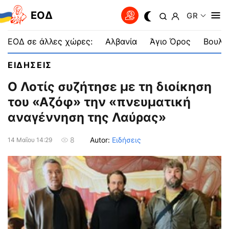
EOΔ
GR
ΕΟΔ σε άλλες χώρες:
Αλβανία
Άγιο Όρος
Βουλγ
ΕΙΔΗΣΕΙΣ
Ο Λοτίς συζήτησε με τη διοίκηση
του «Αζόφ» την «πνευματική
αναγέννηση της Λαύρας»
Autor:
Ειδήσεις
8
14 Μαΐου 14:29