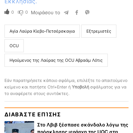
Εκκλησίας.
0
0
Μοιράσου το
Αγία Λαύρα Κίεβο-Πετσέρσκαγια
Εξτρεμιστές
ΟCU
Ηγούμενος της Λαύρας της OCU Αβραάμ Λότις
Εάν παρατηρήσετε κάποιο σφάλμα, επιλέξτε το απαιτούμενο
κείμενο και πατήστε Ctrl+Enter ή
Υποβολή
σφάλματος για να
το αναφέρετε στους συντάκτες.
ΔΙΑΒΆΣΤΕ ΕΠΊΣΗΣ
Στο Λβιβ ξέσπασε σκάνδαλο λόγω της
πρόσκλησης ιεράρχη της UOC στα