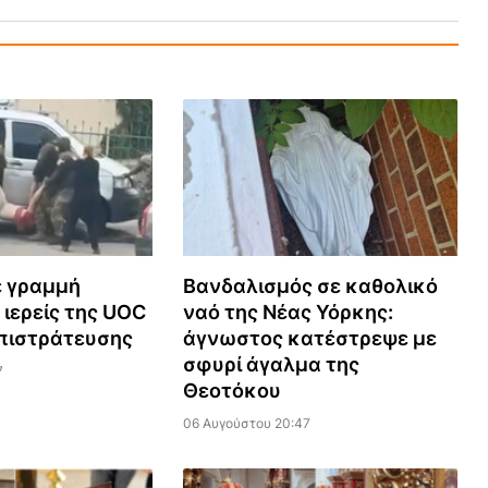
ε γραμμή
Βανδαλισμός σε καθολικό
 ιερείς της UOC
ναό της Νέας Υόρκης:
πιστράτευσης
άγνωστος κατέστρεψε με
σφυρί άγαλμα της
7
Θεοτόκου
06 Αυγούστου 20:47