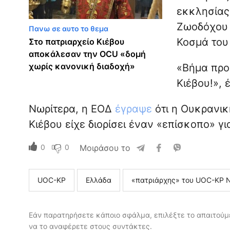
εκκλησίας 
Ζωοδόχου σ
Πανω σε αυτο το θεμα
Κοσμά του
Στο πατριαρχείο Κιέβου
αποκάλεσαν την OCU «δομή
χωρίς κανονική διαδοχή»
«Βήμα προ
Κιέβου!», 
Νωρίτερα, η ΕΟΔ
έγραψε
ότι η Ουκρανικ
Κιέβου είχε διορίσει έναν «επίσκοπο» γ
0
0
Μοιράσου το
UOC-KP
Ελλάδα
«πατριάρχης» του UOC-KP Ν
Εάν παρατηρήσετε κάποιο σφάλμα, επιλέξτε το απαιτούμε
να το αναφέρετε στους συντάκτες.