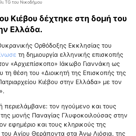
λι TG του Νικοδήμου
ου Κιέβου δέχτηκε στη δομή του
ην Ελλάδα.
 Ουκρανικής Ορθόδοξης Εκκλησίας του
ίνωσε
τη δημιουργία ελληνικής επισκοπής
ε τον «Αρχιεπίσκοπο» Ιάκωβο Γιαννάκη ως
υ τη θέση του «Διοικητή της Επισκοπής της
ατριαρχείου Κιέβου στην Ελλάδα» με τον
».
ή περιελάμβανε: τον ηγούμενο και τους
 της μονής Παναγίας Γλυφοκοιλούσας στην
ον εφημέριο και τους κληρικούς της
 του Αγίου Θεράποντα στα Άνω Λιόσια, της