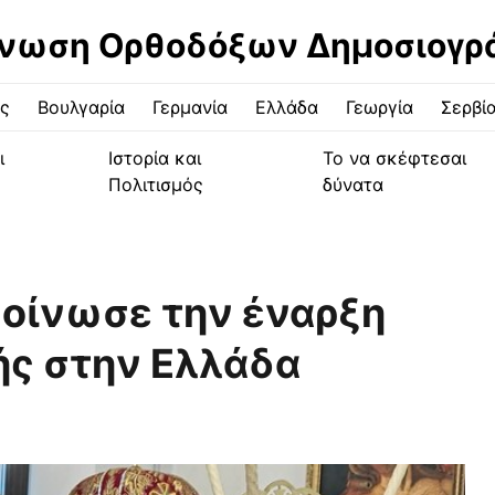
νωση Ορθοδόξων Δημοσιογ
ς
Βουλγαρία
Γερμανία
Ελλάδα
Γεωργία
Σερβί
ι
Ιστορία και
Το να σκέφτεσαι
Πολιτισμός
δύνατα
οίνωσε την έναρξη
ής στην Ελλάδα