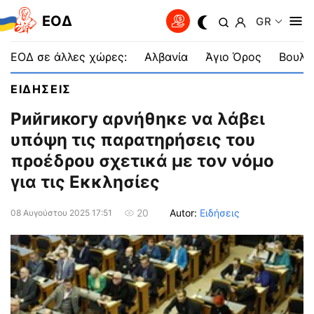
EOΔ
GR
ΕΟΔ σε άλλες χώρες:
Αλβανία
Άγιο Όρος
Βουλγ
ΕΙΔΗΣΕΙΣ
Рийгикогу αρνήθηκε να λάβει
υπόψη τις παρατηρήσεις του
προέδρου σχετικά με τον νόμο
για τις Εκκλησίες
Autor:
Ειδήσεις
20
08 Αυγούστου 2025 17:51