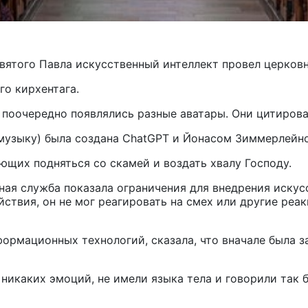
святого Павла искусственный интеллект провел церко
го кирхентага.
 поочередно появлялись разные аватары. Они цитиров
музыку) была создана ChatGPT и Йонасом Зиммерлейно
ющих подняться со скамей и воздать хвалу Господу.
ная служба показала ограничения для внедрения искус
твия, он не мог реагировать на смех или другие реак
ормационных технологий, сказала, что вначале была за
 никаких эмоций, не имели языка тела и говорили так 