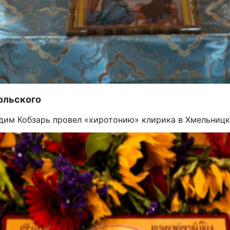
ольского
дим Кобзарь провел «хиротонию» клирика в Хмельницк