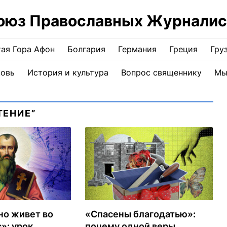
оюз Православных Журналис
ая Гора Афон
Болгария
Германия
Греция
Гру
ковь
История и культура
Вопрос священнику
Мы
ТЕНИЕ”
 но живет во
«Спасены благодатью»:
»: урок
почему одной веры