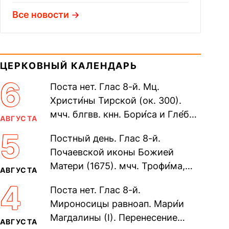
Все новости
ЦЕРКОВНЫЙ КАЛЕНДАРЬ
6
Поста нет. Глас 8-й. Мц.
Христи́ны Тирской (ок. 300).
мчч. блгвв. кнн. Бори́са и Гле́ба,
АВГУСТА
во Святом Крещении Рома́на и
5
Постный день. Глас 8-й.
Дави́да (1015). Прп....
Почаевской иконы Божией
Матери (1675). мчч. Трофи́ма,
АВГУСТА
Фео́фила и с ними 13-ти
4
Поста нет. Глас 8-й.
мучеников (284–305). прав.
Мироносицы равноап. Мари́и
воина Фео́дора...
Магдалины (I). Перенесение
АВГУСТА