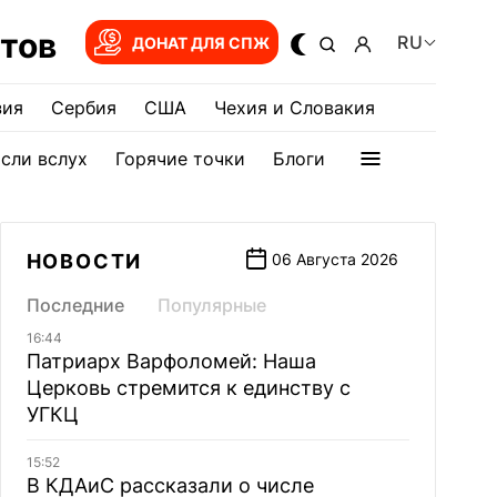
тов
RU
ДОНАТ ДЛЯ СПЖ
зия
Сербия
США
Чехия и Словакия
сли вслух
Горячие точки
Блоги
НОВОСТИ
06 Августа 2026
Последние
Популярные
16:44
Патриарх Варфоломей: Наша
Церковь стремится к единству с
УГКЦ
15:52
В КДАиС рассказали о числе