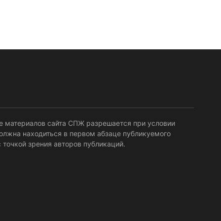
мощей сщмч. Фо́ки, епископа
Синопского (403–404). Прп.
Корни́лия...
е материалов сайта СПЖ разрешается при условии
должна находиться в первом абзаце публикуемого
 точкой зрения авторов публикаций.