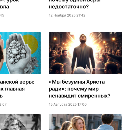
вла
недостаточно?
:45
12 Ноября 2025 21:42
анской веры:
«Мы безумны Христа
к главная
ради»: почему мир
ь
ненавидит смиренных?
3:07
15 Августа 2025 17:00