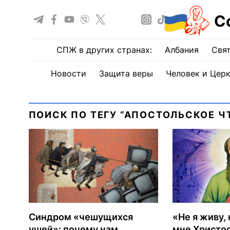
С
СПЖ в других странах:
Албания
Свят
Новости
Защита веры
Человек и Цер
ПОИСК ПО ТЕГУ “АПОСТОЛЬСКОЕ Ч
Синдром «чешущихся
«Не я живу,
ушей»: почему нам
мне Христос