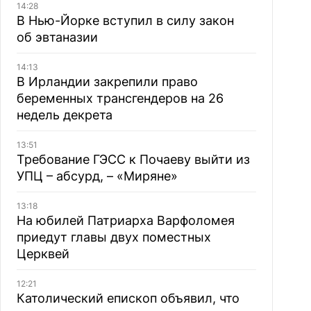
14:28
В Нью-Йорке вступил в силу закон
об эвтаназии
14:13
В Ирландии закрепили право
беременных трансгендеров на 26
недель декрета
13:51
Требование ГЭСС к Почаеву выйти из
УПЦ – абсурд, – «Миряне»
13:18
На юбилей Патриарха Варфоломея
приедут главы двух поместных
Церквей
12:21
Католический епископ объявил, что