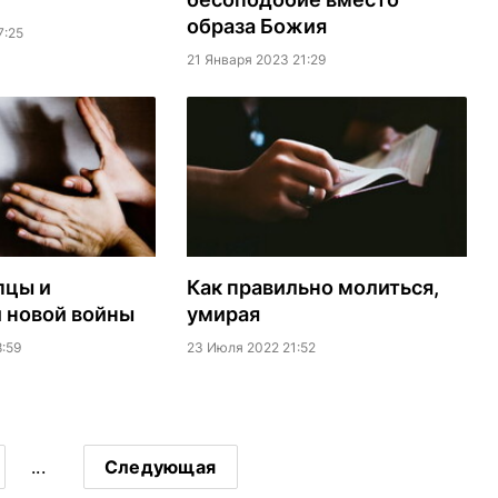
образа Божия
7:25
21 Января 2023 21:29
пцы и
Как правильно молиться,
 новой войны
умирая
:59
23 Июля 2022 21:52
...
Следующая