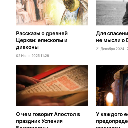
Рассказы о древней
Для спасен
Церкви: епископы и
не мысли о Б
диаконы
21 Декабря 2024 17
02 Июня 2025 11:26
О чем говорит Апостол в
У каждого е
праздник Успения
предопреде
Богородицы
вечности